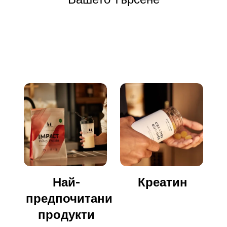
Отидете да пазарувате
Най-
Креатин
предпочитани
продукти