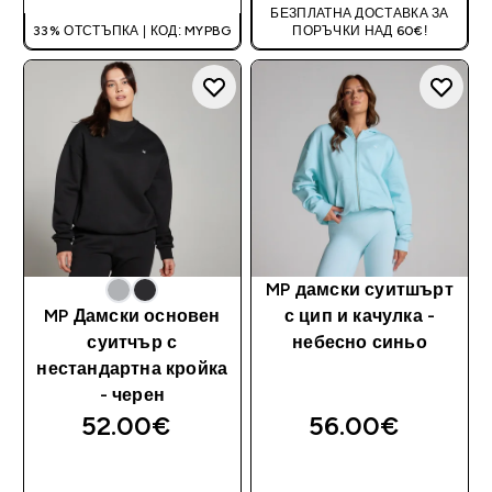
БЕЗПЛАТНА ДОСТАВКА ЗА
33% ОТСТЪПКА | КОД: MYPBG
ПОРЪЧКИ НАД 60€!
MP дамски суитшърт
MP Дамски основен
с цип и качулка -
суитчър с
небесно синьо
нестандартна кройка
- черен
52.00€‎
56.00€‎
ДОБАВИ
ДОБАВИ