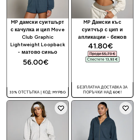
MP дамски суитшърт
MP Дамски къс
с качулка и цип Move
суитчър с цип и
Club Graphic
апликации - бежов
discounted pri
41.80€‎
Lightweight Loopback
- матово синьо
Преди 55,73 €‎
Спестете 13,93 €‎
56.00€‎
ДОБАВИ
ДОБАВИ
БЕЗПЛАТНА ДОСТАВКА ЗА
33% ОТСТЪПКА | КОД: MYPBG
ПОРЪЧКИ НАД 60€!