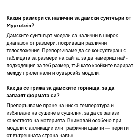
Какви размери са налични за дамски суитчъри от
Myprotein?
Дамските суитшърт модели са налични в широк
диапазон от размери, покриващи различни
телосложения. Препоръчваме да се консултираш с
таблицата за размери на сайта, за да намериш най-
подходящия за теб размер, тъй като кройките варират
между прилепнали и оувърсайз модели.
Как да се грижа за дамските горнища, за да
запазят формата си?
Препоръчваме пране на ниска температура и
избягване на сушене в сушилня, за да се запази
качеството на материята. Внимавай особено при
модели с апликации или графични щампи — пери ги
от вътрешната страна навън.