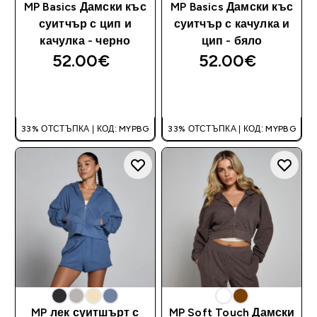
MP Basics Дамски къс
MP Basics Дамски къс
суитчър с цип и
суитчър с качулка и
качулка - черно
цип - бяло
52.00€‎
52.00€‎
ДОБАВИ
ДОБАВИ
33% ОТСТЪПКА | КОД: MYPBG
33% ОТСТЪПКА | КОД: MYPBG
MP лек суитшърт с
MP Soft Touch Дамски