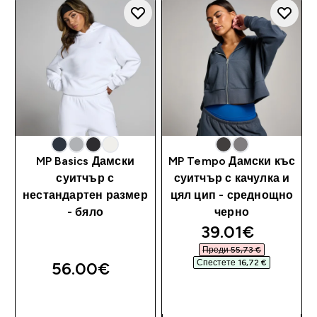
MP Basics Дамски
MP Tempo Дамски къс
суитчър с
суитчър с качулка и
нестандартен размер
цял цип - среднощно
- бяло
черно
discounted pri
39.01€‎
Преди 55,73 €‎
Спестете 16,72 €‎
56.00€‎
ДОБАВИ
ДОБАВИ