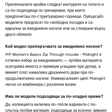
Прилепналите кройки следват контурите на тялото и
са по-подходящи за тренировки, при които
предпочиташ по-структурирано горнище. Оувърсайз
моделите предлагат по-свободна посадка и са
идеални за ежедневно носене или за слоиране върху
друго облекло.
Кой модел препоръчвате за ежедневно носене?
MP Women's Basics Zip Through Hoodie - Midnight е
отличен избор за ежедневието — лупбек материята
осигурява мекота и премиум усещане при допир, а
мекият плат намалява дразненето дори при по-
продължително носене. Универсалният цвят Midnight
лесно се комбинира с различни визии.
Има ли модели подходящи за по-хладно време?
Да, колекцията включва по-топли варианти с по-
плътна лупбек материя, подходящи за есенно-зимния