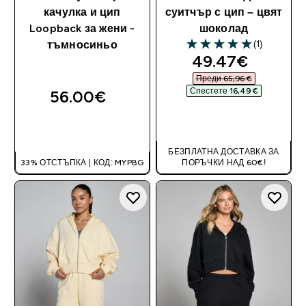
качулка и цип
суитчър с цип – цвят
Loopback за жени -
шоколад
(1)
тъмносиньо
5 out of 5 stars
discounted pri
49.47€‎
Преди 65,96 €‎
Спестете 16,49 €‎
56.00€‎
ДОБАВИ
ДОБАВИ
БЕЗПЛАТНА ДОСТАВКА ЗА
33% ОТСТЪПКА | КОД: MYPBG
ПОРЪЧКИ НАД 60€!