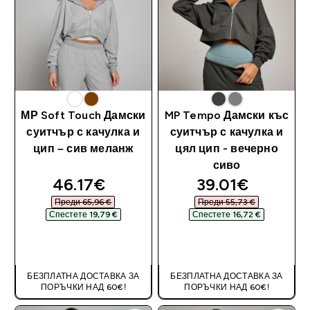
МР Soft Touch Дамски
MP Tempo Дамски къс
суитчър с качулка и
суитчър с качулка и
цип – сив меланж
цял цип - вечерно
сиво
discounted price
discounted pri
46.17€‎
39.01€‎
Преди 65,96 €‎
Преди 55,73 €‎
Спестете 19,79 €‎
Спестете 16,72 €‎
ДОБАВИ
ДОБАВИ
БЕЗПЛАТНА ДОСТАВКА ЗА
БЕЗПЛАТНА ДОСТАВКА ЗА
ПОРЪЧКИ НАД 60€!
ПОРЪЧКИ НАД 60€!