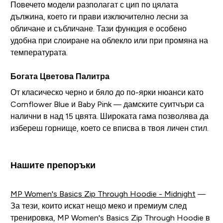
Повечето модели разполагат с цип по цялата
дължина, което ги прави изключително лесни за
обличане и събличане. Тази функция е особено
удобна при слоиране на облекло или при промяна на
температурата.
Богата Цветова Палитра
От класическо черно и бяло до по-ярки нюанси като
Cornflower Blue и Baby Pink — дамските суитчъри са
налични в над 15 цвята. Широката гама позволява да
избереш горнище, което се вписва в твоя личен стил.
Нашите препоръки
MP Women's Basics Zip Through Hoodie - Midnight
—
За тези, които искат нещо меко и премиум след
тренировка, MP Women's Basics Zip Through Hoodie в