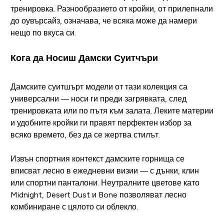
тренировка. Разнообразието от кройки, от прилепнали
до оувърсайз, означава, че всяка може да намери
нещо по вкуса си.
Кога да Носиш Дамски Суитчъри
Дамските суитшърт модели от тази колекция са
универсални — носи ги преди загрявката, след
тренировката или по пътя към залата. Леките материи
и удобните кройки ги правят перфектен избор за
всяко времето, без да се жертва стилът.
Извън спортния контекст дамските горнища се
вписват лесно в ежедневни визии — с дънки, клин
или спортни панталони. Неутралните цветове като
Midnight, Desert Dust и Bone позволяват лесно
комбиниране с цялото си облекло.