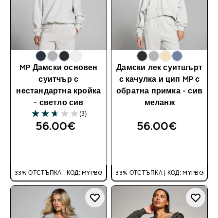
MP Дамски основен
Дамски лек суитшърт
суитчър с
с качулка и цип MP с
нестандартна кройка
обратна примка - сив
- светло сив
меланж
(3)
2.67 out of 5 stars
56.00€‎
56.00€‎
ДОБАВИ
ДОБАВИ
33% ОТСТЪПКА | КОД: MYPBG
33% ОТСТЪПКА | КОД: MYPBG