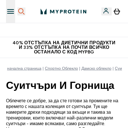
Доведи приятел и спечели 10 евро
40% ОТСТЪПКА НА ДИЕТИЧНИ ПРОДУКТИ
И 33% ОТСТЪПКА НА ПОЧТИ ВСИЧКО
ОСТАНАЛО С КОД MYPBG
начална страница
Спортно Облекло
Дамско облекло
Суитчъ
Суитчъри И Горнища
Облечете се добре, за да сте готови за промените на
времето с нашата колекция от суитчъри. Тук ще
намерите дрехи подходящи за вкъщи и такива за
тренировки, които включват най-различни модели
суитчъри - имаме всякакви, само разгледайте.