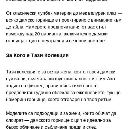
От класически лупбек материи до мек велурен плат —
всяко дамско горнище е проектирано с внимание към
детайла. Намерете предпочитания от вас стил
измежду над 20 варианта, включително дамски
горнища с цип в неутрални и сезонни цветове.
За Кого е Тази Колекция
Тази колекция е за всяка жена, която търси дамски
суитчъри, съчетаващи функционалност и стил. Ако
ходиш на фитнес, правиш йога или просто
предпочиташ удобно облекло за ежедневието, тук ще
намериш горнище, което отговаря на твоя ритъм.
Моделите са подходящи и за жени, които обичат да
слоират — дамското горнище с цип е идеално за
бързо обличане и събличане преди и след