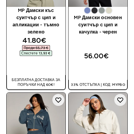
MP Дамски къс
суитчър с цип и
MP Дамски основен
апликации - тъмно
суитчър с цип и
зелено
качулка - черен
discounted price
41.80€‎
Преди 55,73 €‎
Спестете 13,93 €‎
56.00€‎
ДОБАВИ
ДОБАВИ
БЕЗПЛАТНА ДОСТАВКА ЗА
ПОРЪЧКИ НАД 60€!
33% ОТСТЪПКА | КОД: MYPBG