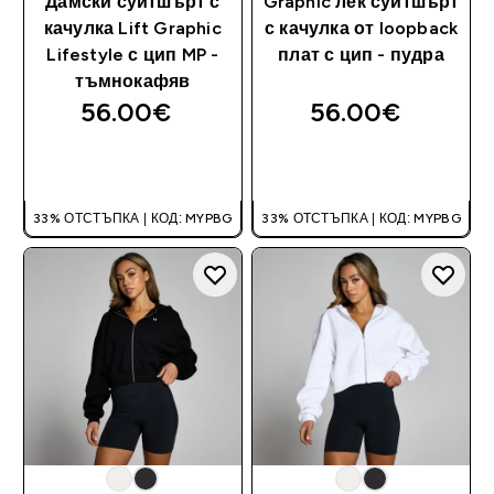
Дамски суитшърт с
Graphic лек суитшърт
качулка Lift Graphic
с качулка от loopback
Lifestyle с цип MP -
плат с цип - пудра
тъмнокафяв
56.00€‎
56.00€‎
ДОБАВИ
ДОБАВИ
33% ОТСТЪПКА | КОД: MYPBG
33% ОТСТЪПКА | КОД: MYPBG