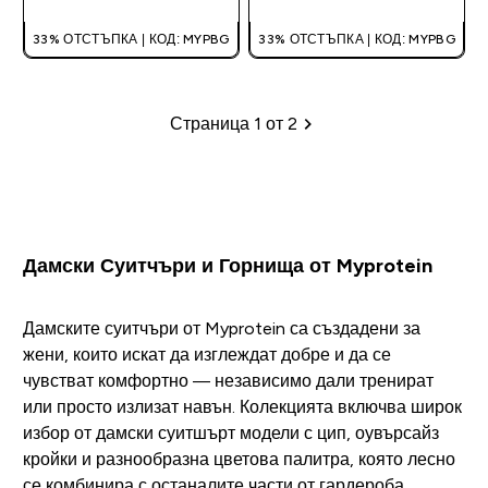
33% ОТСТЪПКА | КОД: MYPBG
33% ОТСТЪПКА | КОД: MYPBG
Страница 1 от 2
Пагинация
Дамски Суитчъри и Горнища от Myprotein
Дамските суитчъри от Myprotein са създадени за
жени, които искат да изглеждат добре и да се
чувстват комфортно — независимо дали тренират
или просто излизат навън. Колекцията включва широк
избор от дамски суитшърт модели с цип, оувърсайз
кройки и разнообразна цветова палитра, която лесно
се комбинира с останалите части от гардероба.