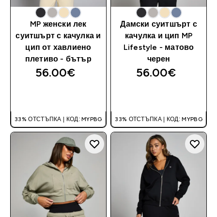
MP женски лек
Дамски суитшърт с
суитшърт с качулка и
качулка и цип MP
цип от хавлиено
Lifestyle - матово
плетиво - бътър
черен
56.00€‎
56.00€‎
ДОБАВИ
ДОБАВИ
33% ОТСТЪПКА | КОД: MYPBG
33% ОТСТЪПКА | КОД: MYPBG