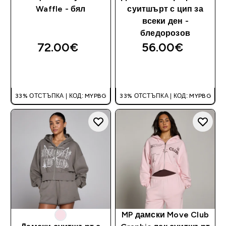
Waffle - бял
суитшърт с цип за
всеки ден -
бледорозов
72.00€‎
56.00€‎
ДОБАВИ
ДОБАВИ
33% ОТСТЪПКА | КОД: MYPBG
33% ОТСТЪПКА | КОД: MYPBG
MP дамски Move Club