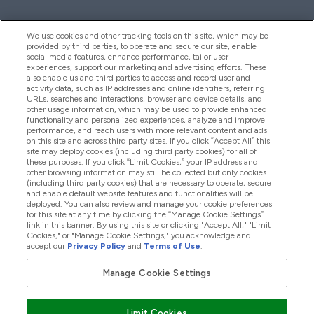
We use cookies and other tracking tools on this site, which may be
provided by third parties, to operate and secure our site, enable
Помощ И Информация
social media features, enhance performance, tailor user
experiences, support our marketing and advertising efforts. These
also enable us and third parties to access and record user and
activity data, such as IP addresses and online identifiers, referring
Продукти
URLs, searches and interactions, browser and device details, and
other usage information, which may be used to provide enhanced
functionality and personalized experiences, analyze and improve
performance, and reach users with more relevant content and ads
on this site and across third party sites. If you click “Accept All” this
Информация За Компанията
site may deploy cookies (including third party cookies) for all of
these purposes. If you click “Limit Cookies,” your IP address and
other browsing information may still be collected but only cookies
(including third party cookies) that are necessary to operate, secure
Лоялност И Награди
and enable default website features and functionalities will be
deployed. You can also review and manage your cookie preferences
for this site at any time by clicking the “Manage Cookie Settings”
link in this banner. By using this site or clicking "Accept All," "Limit
Cookies," or "Manage Cookie Settings," you acknowledge and
2026 The Hut.com Ltd
accept our
Privacy Policy
and
Terms of Use
.
Manage Cookie Settings
Платете сега
Limit Cookies