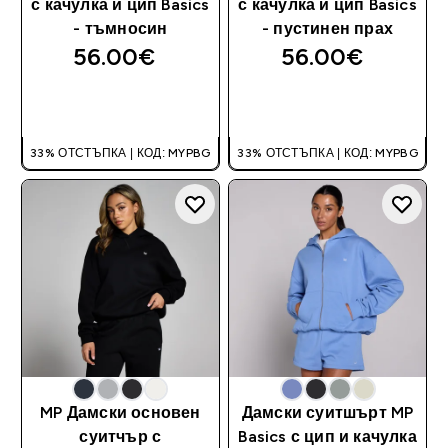
с качулка и цип Basics
с качулка и цип Basics
- тъмносин
- пустинен прах
56.00€‎
56.00€‎
ДОБАВИ
ДОБАВИ
33% ОТСТЪПКА | КОД: MYPBG
33% ОТСТЪПКА | КОД: MYPBG
MP Дамски основен
Дамски суитшърт MP
суитчър с
Basics с цип и качулка