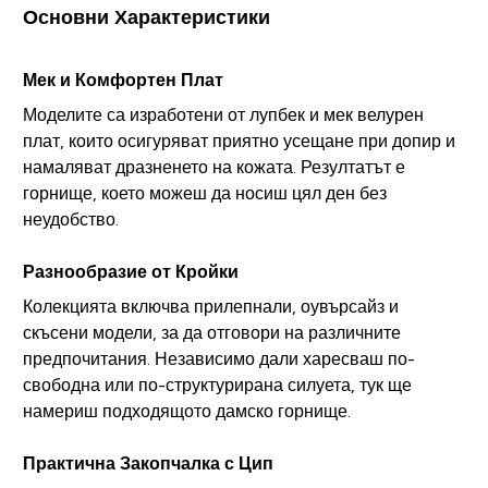
Основни Характеристики
Мек и Комфортен Плат
Моделите са изработени от лупбек и мек велурен
плат, които осигуряват приятно усещане при допир и
намаляват дразненето на кожата. Резултатът е
горнище, което можеш да носиш цял ден без
неудобство.
Разнообразие от Кройки
Колекцията включва прилепнали, оувърсайз и
скъсени модели, за да отговори на различните
предпочитания. Независимо дали харесваш по-
свободна или по-структурирана силуета, тук ще
намериш подходящото дамско горнище.
Практична Закопчалка с Цип