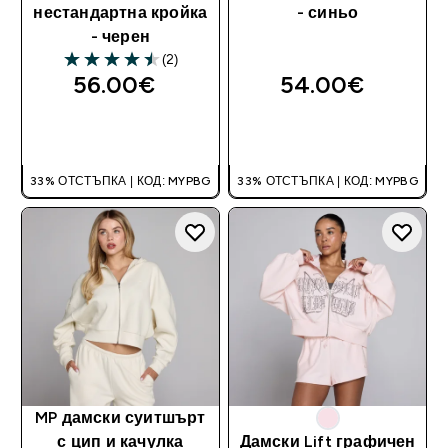
нестандартна кройка
- синьо
- черен
(2)
4.5 out of 5 stars
56.00€‎
54.00€‎
ДОБАВИ
ДОБАВИ
33% ОТСТЪПКА | КОД: MYPBG
33% ОТСТЪПКА | КОД: MYPBG
MP дамски суитшърт
с цип и качулка
Дамски Lift графичен