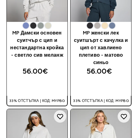
MP Дамски основен
MP женски лек
суитчър с цип и
суитшърт с качулка и
нестандартна кройка
цип от хавлиено
- светло сив меланж
плетиво - матово
синьо
56.00€‎
56.00€‎
ДОБАВИ
ДОБАВИ
33% ОТСТЪПКА | КОД: MYPBG
33% ОТСТЪПКА | КОД: MYPBG