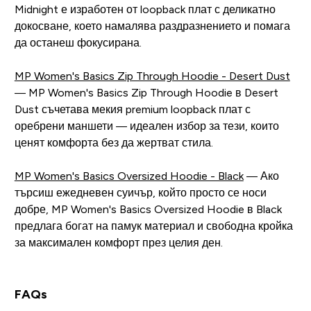
Midnight е изработен от loopback плат с деликатно
докосване, което намалява раздразнението и помага
да останеш фокусирана.
MP Women's Basics Zip Through Hoodie - Desert Dust
— MP Women's Basics Zip Through Hoodie в Desert
Dust съчетава мекия premium loopback плат с
оребрени маншети — идеален избор за тези, които
ценят комфорта без да жертват стила.
MP Women's Basics Oversized Hoodie - Black
— Ако
търсиш ежедневен суичър, който просто се носи
добре, MP Women's Basics Oversized Hoodie в Black
предлага богат на памук материал и свободна кройка
за максимален комфорт през целия ден.
FAQs