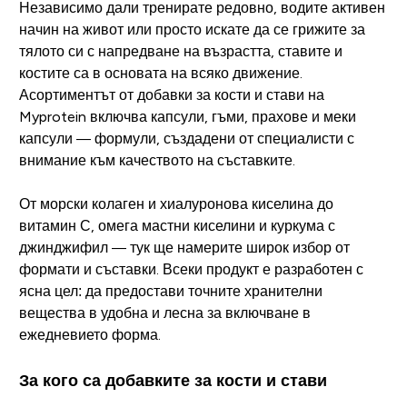
Независимо дали тренирате редовно, водите активен
начин на живот или просто искате да се грижите за
тялото си с напредване на възрастта, ставите и
костите са в основата на всяко движение.
Асортиментът от добавки за кости и стави на
Myprotein включва капсули, гъми, прахове и меки
капсули — формули, създадени от специалисти с
внимание към качеството на съставките.
От морски колаген и хиалуронова киселина до
витамин С, омега мастни киселини и куркума с
джинджифил — тук ще намерите широк избор от
формати и съставки. Всеки продукт е разработен с
ясна цел: да предостави точните хранителни
вещества в удобна и лесна за включване в
ежедневието форма.
За кого са добавките за кости и стави