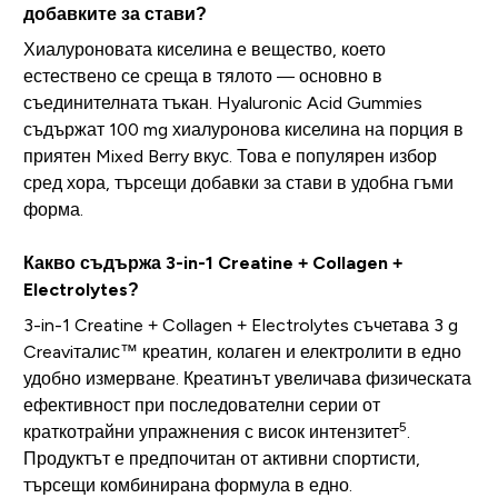
добавките за стави?
Хиалуроновата киселина е вещество, което
естествено се среща в тялото — основно в
съединителната тъкан. Hyaluronic Acid Gummies
съдържат 100 mg хиалуронова киселина на порция в
приятен Mixed Berry вкус. Това е популярен избор
сред хора, търсещи добавки за стави в удобна гъми
форма.
Какво съдържа 3-in-1 Creatine + Collagen +
Electrolytes?
3-in-1 Creatine + Collagen + Electrolytes съчетава 3 g
Creaviталис™ креатин, колаген и електролити в едно
удобно измерване. Креатинът увеличава физическата
ефективност при последователни серии от
5
краткотрайни упражнения с висок интензитет
.
Продуктът е предпочитан от активни спортисти,
търсещи комбинирана формула в едно.