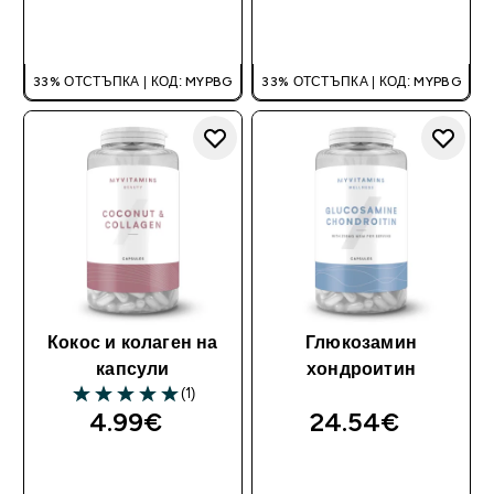
ДОБАВИ
ДОБАВИ
33% ОТСТЪПКА | КОД: MYPBG
33% ОТСТЪПКА | КОД: MYPBG
Кокос и колаген на
Глюкозамин
капсули
хондроитин
(1)
5 out of 5 stars
4.99€‎
24.54€‎
ДОБАВИ
ДОБАВИ