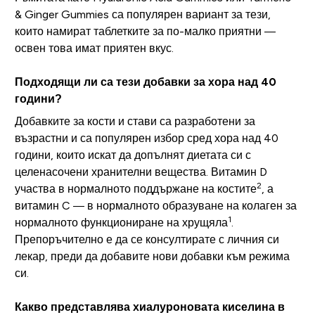
& Ginger Gummies са популярен вариант за тези,
които намират таблетките за по-малко приятни —
освен това имат приятен вкус.
Подходящи ли са тези добавки за хора над 40
години?
Добавките за кости и стави са разработени за
възрастни и са популярен избор сред хора над 40
години, които искат да допълнят диетата си с
целенасочени хранителни вещества. Витамин D
2
участва в нормалното поддържане на костите
, а
витамин C — в нормалното образуване на колаген за
1
нормалното функциониране на хрущяла
.
Препоръчително е да се консултирате с личния си
лекар, преди да добавите нови добавки към режима
си.
Какво представлява хиалуроновата киселина в