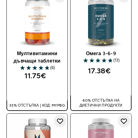
Мултивитамини
Омега 3-6-9
(13)
дъвчащи таблетки
4.85 out of 5 stars
(6)
17.38€‎
4.83 out of 5 stars
11.75€‎
ДОБАВИ
ДОБАВИ
40% ОТСТЪПКА НА
33% ОТСТЪПКА | КОД: MYPBG
ДИЕТИЧНИ ПРОДУКТИ