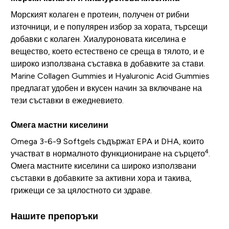
Морският колаген е протеин, получен от рибни
източници, и е популярен избор за хората, търсещи
добавки с колаген. Хиалуроновата киселина е
вещество, което естествено се среща в тялото, и е
широко използвана съставка в добавките за стави.
Marine Collagen Gummies и Hyaluronic Acid Gummies
предлагат удобен и вкусен начин за включване на
тези съставки в ежедневието.
Омега мастни киселини
Omega 3-6-9 Softgels съдържат EPA и DHA, които
4
участват в нормалното функциониране на сърцето
.
Омега мастните киселини са широко използвани
съставки в добавките за активни хора и такива,
грижещи се за цялостното си здраве.
Нашите препоръки