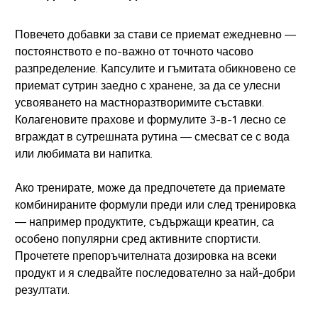
Повечето добавки за стави се приемат ежедневно —
постоянството е по-важно от точното часово
разпределение. Капсулите и гъмитата обикновено се
приемат сутрин заедно с хранене, за да се улесни
усвояването на мастноразтворимите съставки.
Колагеновите прахове и формулите 3-в-1 лесно се
вграждат в сутрешната рутина — смесват се с вода
или любимата ви напитка.
Ако тренирате, може да предпочетете да приемате
комбинираните формули преди или след тренировка
— например продуктите, съдържащи креатин, са
особено популярни сред активните спортисти.
Прочетете препоръчителната дозировка на всеки
продукт и я следвайте последователно за най-добри
резултати.