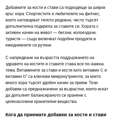
Добавките за кости и стави са подходящи за широк
кръг хора. Спортистите и любителите на фитнес,
които натоварват тялото редовно, често търсят
допълнителна подкрепа за ставите си. Хората с
активен начин на живот — бегачи, колоездачи,
туристи — също включват подобни продукти в
ежедневните си рутини.
С напредване на възрастта поддържането на
здравето на костите и ставите става все по-важна
тема. Витамините за стави и кости като витамин C и
1
витамин D
са ключови микронутриенти, за които
много хора търсят удобен начин за прием. Тези
добавки са предназначени за възрастни, които искат
да допълнят балансираното си хранене с
целенасочени хранителни вещества.
Кога да приемате добавки за кости и стави