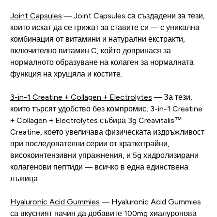
Joint Capsules
— Joint Capsules са създадени за тези,
които искат да се грижат за ставите си — с уникална
комбинация от витамини и натурални екстракти,
включително витамин C, който допринася за
нормалното образуване на колаген за нормалната
функция на хрущяла и костите.
3-in-1 Creatine + Collagen + Electrolytes
— За тези,
които търсят удобство без компромис, 3-in-1 Creatine
+ Collagen + Electrolytes събира 3g Creavitalis™
Creatine, което увеличава физическата издръжливост
при последователни серии от краткотрайни,
високоинтензивни упражнения, и 5g хидролизирани
колагенови пептиди — всичко в една единствена
лъжица.
Hyaluronic Acid Gummies
— Hyaluronic Acid Gummies
са вкусният начин да добавите 100mg хиалуронова