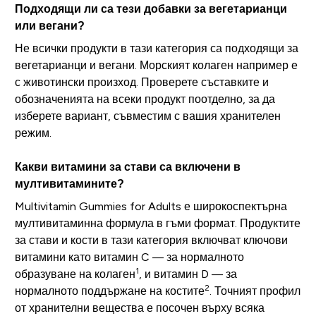
Подходящи ли са тези добавки за вегетарианци
или вегани?
Не всички продукти в тази категория са подходящи за
вегетарианци и вегани. Морският колаген например е
с животински произход. Проверете съставките и
обозначенията на всеки продукт поотделно, за да
изберете вариант, съвместим с вашия хранителен
режим.
Какви витамини за стави са включени в
мултивитамините?
Multivitamin Gummies for Adults е широкоспектърна
мултивитаминна формула в гъми формат. Продуктите
за стави и кости в тази категория включват ключови
витамини като витамин C — за нормалното
1
образуване на колаген
, и витамин D — за
2
нормалното поддържане на костите
. Точният профил
от хранителни вещества е посочен върху всяка