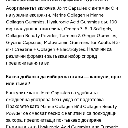
Асортиментът включва Joint Capsules с витамин C и
натурални екстракти, Marine Collagen и Marine
Collagen Gummies, Hyaluronic Acid Gummies със 100
mg хиалуронова киселина, Omega 3-6-9 Softgels,
Collagen Beauty Powder, Turmeric & Ginger Gummies,
Glycine Capsules, Multivitamin Gummies for Adults и 3-
in-1 Creatine + Collagen + Electrolytes. Налични са
различни формати за гъвкав избор според
предпочитанията ви.
Каква добавка да изберa за стави — капсули, прах
или гъми?
Капсулите като Joint Capsules са удобни за
ежедневна употреба без нужда от подготовка.
Праховете като Marine Collagen или Collagen Beauty
Powder се смесват лесно с напитки и са подходящи
за хора, предпочитащи по-гъвкаво дозиране.
Гъмитата като Hyaluronic Acid Gummies или Turmeric