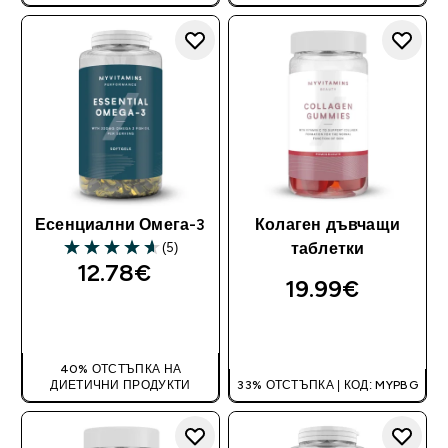
Есенциални Омега-3
Колаген дъвчащи
(5)
таблетки
4.6 out of 5 stars
12.78€‎
19.99€‎
ДОБАВИ
ДОБАВИ
40% ОТСТЪПКА НА
ДИЕТИЧНИ ПРОДУКТИ
33% ОТСТЪПКА | КОД: MYPBG