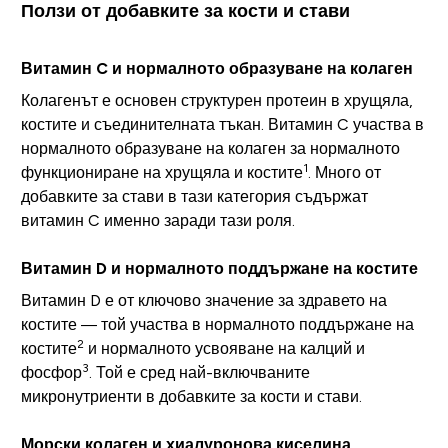
Ползи от добавките за кости и стави
Витамин C и нормалното образуване на колаген
Колагенът е основен структурен протеин в хрущяла,
костите и съединителната тъкан. Витамин C участва в
нормалното образуване на колаген за нормалното
1
функциониране на хрущяла и костите
. Много от
добавките за стави в тази категория съдържат
витамин C именно заради тази роля.
Витамин D и нормалното поддържане на костите
Витамин D е от ключово значение за здравето на
костите — той участва в нормалното поддържане на
2
костите
и нормалното усвояване на калций и
3
фосфор
. Той е сред най-включваните
микронутриенти в добавките за кости и стави.
Морски колаген и хиалуронова киселина