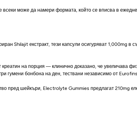
че всеки може да намери формата, който се вписва в ежедн
риран Shilajit екстракт, тези капсули осигуряват 1,000mg 
 креатин на порция — клинично доказано, че увеличава фи
ри гумени бонбона на ден, тествани независимо от Eurofins
тво пред шейкъри, Electrolyte Gummies предлагат 210mg е