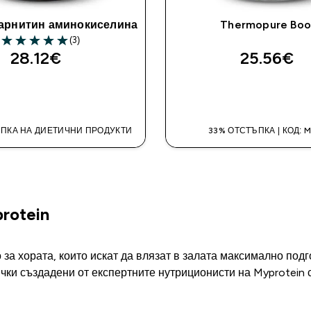
Карнитин аминокиселина
Thermopure Boo
(3)
5 out of 5 stars
28.12€‎
25.56€‎
ДОБАВИ
ДОБАВИ
ПКА НА ДИЕТИЧНИ ПРОДУКТИ
33% ОТСТЪПКА | КОД: 
rotein
за хората, които искат да влязат в залата максимално под
ки създадени от експертните нутриционисти на Myprotein с