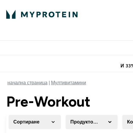
Протеини
Хранит
Enter Про
⌄
Безплатна до
И 33
начална страница
Мултивитамини
Pre-Workout
Сортиране
Продуктова категория
Ко