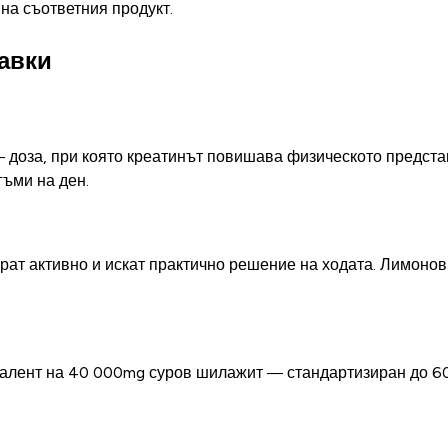
на съответния продукт.
авки
— доза, при която креатинът повишава физическото предста
гъми на ден.
ират активно и искат практично решение на ходата. Лимоно
ивалент на 40 000mg суров шилажит — стандартизиран до 6