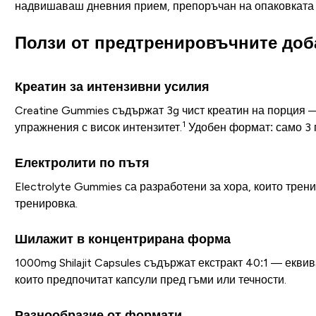
надвишаваш дневния прием, препоръчан на опаковката 
Ползи от предтренировъчните доб
Креатин за интензивни усилия
Creatine Gummies съдържат 3g чист креатин на порция 
1
упражнения с висок интензитет.
Удобен формат: само 3 
Електролити по пътя
Electrolyte Gummies са разработени за хора, които трен
тренировка.
Шилажит в концентрирана форма
1000mg Shilajit Capsules съдържат екстракт 40:1 — екв
които предпочитат капсули пред гъми или течности.
Разнообразие от формати