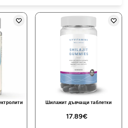
ектролити
Шилажит дъвчащи таблетки
17.89€‎