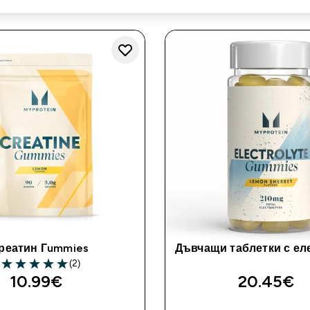
реатин Гummies
Дъвчащи таблетки с ел
(2)
5 out of 5 stars
10.99€‎
20.45€‎