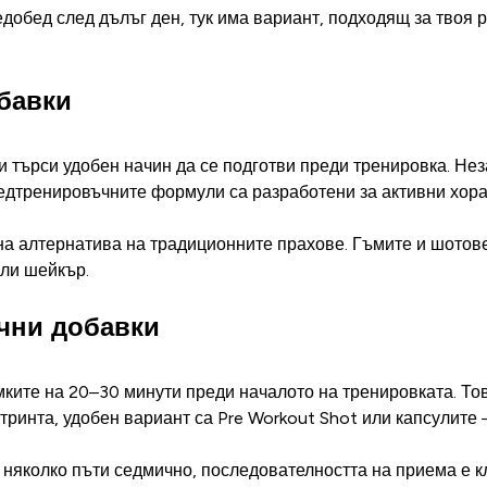
обед след дълъг ден, тук има вариант, подходящ за твоя р
бавки
 и търси удобен начин да се подготви преди тренировка. Не
тренировъчните формули са разработени за активни хора, 
чна алтернатива на традиционните прахове. Гъмите и шотов
или шейкър.
чни добавки
ите на 20–30 минути преди началото на тренировката. Тов
утринта, удобен вариант са Pre Workout Shot или капсулите
 няколко пъти седмично, последователността на приема е к