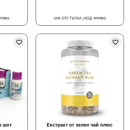
ДОБАВИ
MYPBG
33% ОТСТЪПКА | КОД: MYPBG
н шот
Екстракт от зелен чай плюс