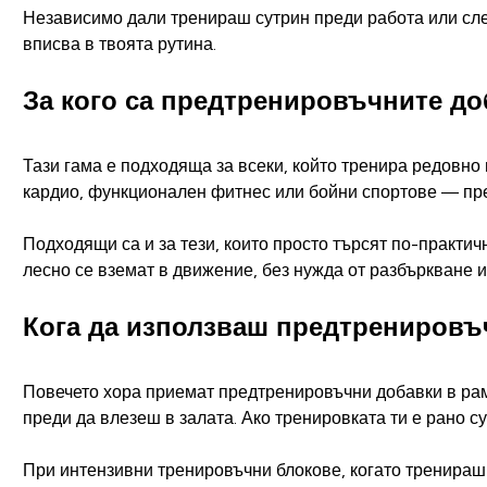
Независимо дали тренираш сутрин преди работа или след
вписва в твоята рутина.
За кого са предтренировъчните до
Тази гама е подходяща за всеки, който тренира редовно
кардио, функционален фитнес или бойни спортове — пред
Подходящи са и за тези, които просто търсят по-практи
лесно се вземат в движение, без нужда от разбъркване 
Кога да използваш предтренировъ
Повечето хора приемат предтренировъчни добавки в рамк
преди да влезеш в залата. Ако тренировката ти е рано с
При интензивни тренировъчни блокове, когато тренираш