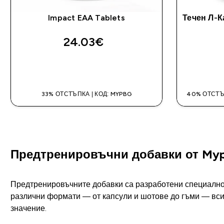
Impact EAA Tablets
Течен Л-
24.03€‎
ДОБАВИ
33% ОТСТЪПКА | КОД: MYPBG
40% ОТСТЪ
Предтренировъчни добавки от Myp
Предтренировъчните добавки са разработени специално 
различни формати — от капсули и шотове до гъми — всич
значение.