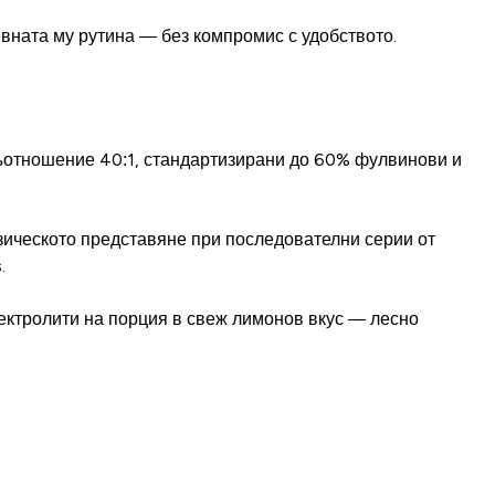
евната му рутина — без компромис с удобството.
в съотношение 40:1, стандартизирани до 60% фулвинови и
зическото представяне при последователни серии от
.
лектролити на порция в свеж лимонов вкус — лесно