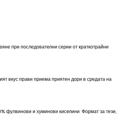
вяне при последователни серии от краткотрайни
вият вкус прави приема приятен дори в средата на
0% фулвинови и хуминови киселини. Формат за тези,