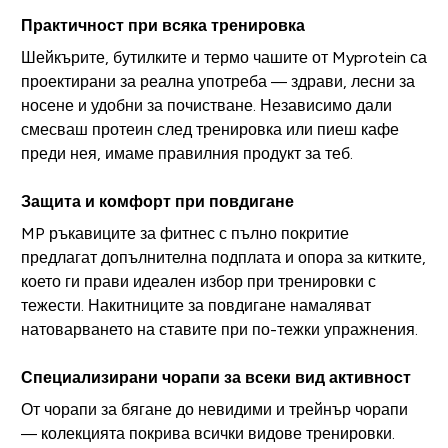
Практичност при всяка тренировка
Шейкърите, бутилките и термо чашите от Myprotein са
проектирани за реална употреба — здрави, лесни за
носене и удобни за почистване. Независимо дали
смесваш протеин след тренировка или пиеш кафе
преди нея, имаме правилния продукт за теб.
Защита и комфорт при повдигане
MP ръкавиците за фитнес с пълно покритие
предлагат допълнителна подплата и опора за китките,
което ги прави идеален избор при тренировки с
тежести. Накитниците за повдигане намаляват
натоварването на ставите при по-тежки упражнения.
Специализирани чорапи за всеки вид активност
От чорапи за бягане до невидими и трейнър чорапи
— колекцията покрива всички видове тренировки.