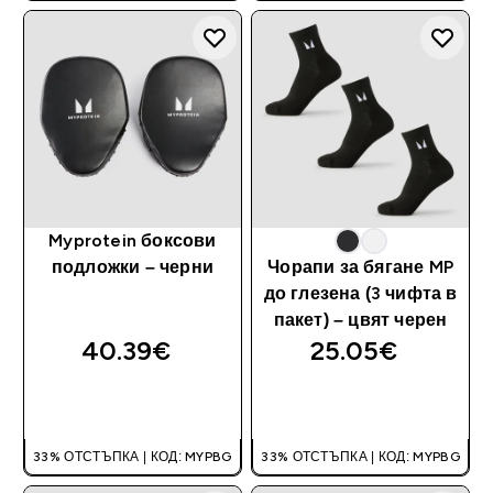
Myprotein боксови
подложки – черни
Чорапи за бягане MP
до глезена (3 чифта в
пакет) – цвят черен
40.39€‎
25.05€‎
ДОБАВИ
ДОБАВИ
33% ОТСТЪПКА | КОД: MYPBG
33% ОТСТЪПКА | КОД: MYPBG