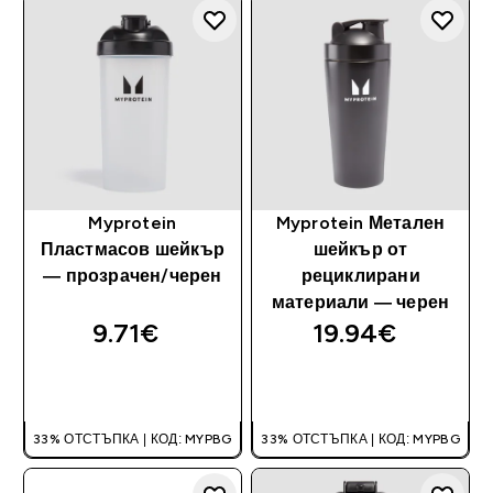
Myprotein
Myprotein Метален
Пластмасов шейкър
шейкър от
— прозрачен/черен
рециклирани
материали — черен
9.71€‎
19.94€‎
ДОБАВИ
ДОБАВИ
33% ОТСТЪПКА | КОД: MYPBG
33% ОТСТЪПКА | КОД: MYPBG