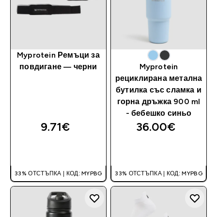
Myprotein Ремъци за
повдигане — черни
Myprotein
рециклирана метална
бутилка със сламка и
горна дръжка 900 ml
- бебешко синьо
9.71€‎
36.00€‎
ДОБАВИ
ДОБАВИ
33% ОТСТЪПКА | КОД: MYPBG
33% ОТСТЪПКА | КОД: MYPBG