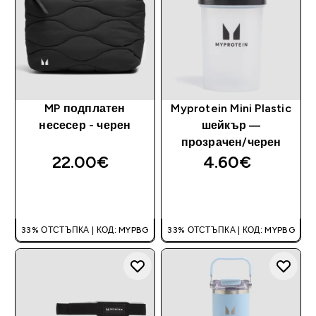
MP подплатен
Myprotein Mini Plastic
несесер - черен
шейкър —
прозрачен/черен
22.00€‎
4.60€‎
ДОБАВИ
ДОБАВИ
33% ОТСТЪПКА | КОД: MYPBG
33% ОТСТЪПКА | КОД: MYPBG