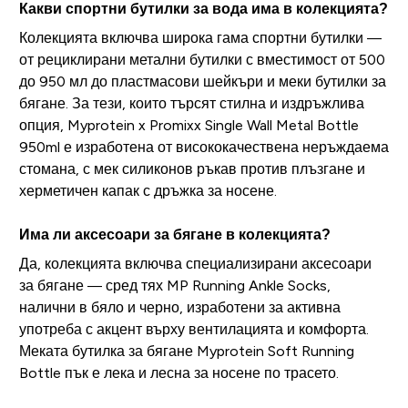
Какви спортни бутилки за вода има в колекцията?
Колекцията включва широка гама спортни бутилки —
от рециклирани метални бутилки с вместимост от 500
до 950 мл до пластмасови шейкъри и меки бутилки за
бягане. За тези, които търсят стилна и издръжлива
опция, Myprotein x Promixx Single Wall Metal Bottle
950ml е изработена от висококачествена неръждаема
стомана, с мек силиконов ръкав против плъзгане и
херметичен капак с дръжка за носене.
Има ли аксесоари за бягане в колекцията?
Да, колекцията включва специализирани аксесоари
за бягане — сред тях MP Running Ankle Socks,
налични в бяло и черно, изработени за активна
употреба с акцент върху вентилацията и комфорта.
Меката бутилка за бягане Myprotein Soft Running
Bottle пък е лека и лесна за носене по трасето.