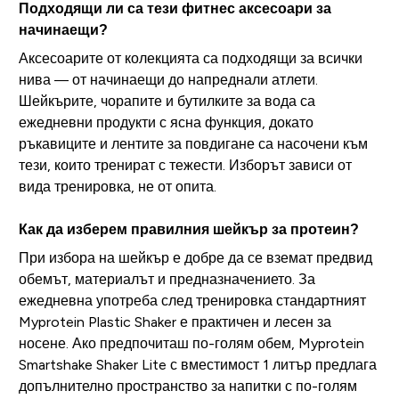
Подходящи ли са тези фитнес аксесоари за
начинаещи?
Аксесоарите от колекцията са подходящи за всички
нива — от начинаещи до напреднали атлети.
Шейкърите, чорапите и бутилките за вода са
ежедневни продукти с ясна функция, докато
ръкавиците и лентите за повдигане са насочени към
тези, които тренират с тежести. Изборът зависи от
вида тренировка, не от опита.
Как да изберем правилния шейкър за протеин?
При избора на шейкър е добре да се вземат предвид
обемът, материалът и предназначението. За
ежедневна употреба след тренировка стандартният
Myprotein Plastic Shaker е практичен и лесен за
носене. Ако предпочиташ по-голям обем, Myprotein
Smartshake Shaker Lite с вместимост 1 литър предлага
допълнително пространство за напитки с по-голям