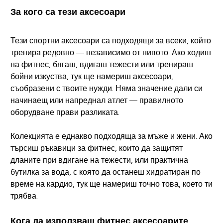
За кого са тези аксесоари
Тези спортни аксесоари са подходящи за всеки, който
тренира редовно — независимо от нивото. Ако ходиш
на фитнес, бягаш, вдигаш тежести или тренираш
бойни изкуства, тук ще намериш аксесоари,
съобразени с твоите нужди. Няма значение дали си
начинаещ или напреднал атлет — правилното
оборудване прави разликата.
Колекцията е еднакво подходяща за мъже и жени. Ако
търсиш ръкавици за фитнес, които да защитят
дланите при вдигане на тежести, или практична
бутилка за вода, с която да останеш хидратиран по
време на кардио, тук ще намериш точно това, което ти
трябва.
Кога да използваш фитнес аксесоарите