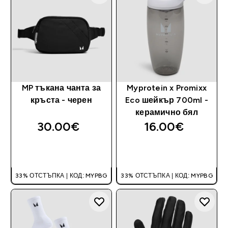
MP тъкана чанта за
Myprotein x Promixx
кръста - черен
Eco шейкър 700ml -
керамично бял
30.00€‎
16.00€‎
ДОБАВИ
ДОБАВИ
33% ОТСТЪПКА | КОД: MYPBG
33% ОТСТЪПКА | КОД: MYPBG