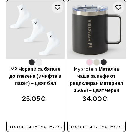
MP Чорапи за бягане
Myprotein Метална
до глезена (3 чифта в
чаша за кафе от
пакет) – цвят бял
рециклиран материал
350ml – цвят черен
25.05€‎
34.00€‎
ДОБАВИ
ДОБАВИ
33% ОТСТЪПКА | КОД: MYPBG
33% ОТСТЪПКА | КОД: MYPBG