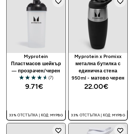
Myprotein
Myprotein x Promixx
Пластмасов шейкър
метална бутилка с
— прозрачен/черен
единична стена
(7)
950ml - матово черен
4.57 out of 5 stars
9.71€‎
22.00€‎
ДОБАВИ
ДОБАВИ
33% ОТСТЪПКА | КОД: MYPBG
33% ОТСТЪПКА | КОД: MYPBG