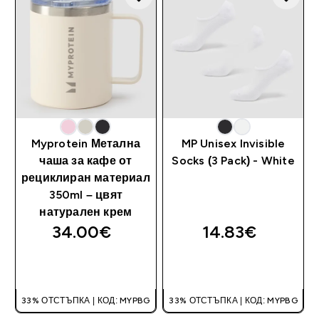
Myprotein Метална
MP Unisex Invisible
чаша за кафе от
Socks (3 Pack) - White
рециклиран материал
350ml – цвят
натурален крем
34.00€‎
14.83€‎
ДОБАВИ
ДОБАВИ
33% ОТСТЪПКА | КОД: MYPBG
33% ОТСТЪПКА | КОД: MYPBG