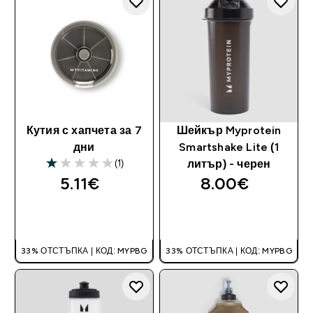
Кутия с хапчета за 7
Шейкър Myprotein
дни
Smartshake Lite (1
(1)
литър) - черен
1 out of 5 stars
5.11€‎
8.00€‎
ДОБАВИ
ДОБАВИ
33% ОТСТЪПКА | КОД: MYPBG
33% ОТСТЪПКА | КОД: MYPBG