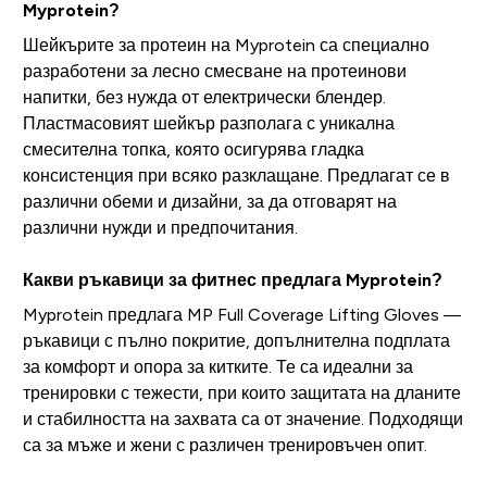
Myprotein?
Шейкърите за протеин на Myprotein са специално
разработени за лесно смесване на протеинови
напитки, без нужда от електрически блендер.
Пластмасовият шейкър разполага с уникална
смесителна топка, която осигурява гладка
консистенция при всяко разклащане. Предлагат се в
различни обеми и дизайни, за да отговарят на
различни нужди и предпочитания.
Какви ръкавици за фитнес предлага Myprotein?
Myprotein предлага MP Full Coverage Lifting Gloves —
ръкавици с пълно покритие, допълнителна подплата
за комфорт и опора за китките. Те са идеални за
тренировки с тежести, при които защитата на дланите
и стабилността на захвата са от значение. Подходящи
са за мъже и жени с различен тренировъчен опит.