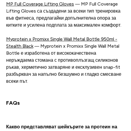
MP Full Coverage Lifting Gloves
— MP Full Coverage
Lifting Gloves са създадени за всеки тип тренировка
във фитнеса, предлагайки допълнителна опора за
китките и усилена подплата за максимален комфорт.
Myprotein x Promixx Single Wall Metal Bottle 950ml -
Stealth Black
— Myprotein x Promixx Single Wall Metal
Bottle е изработена от висококачествена
неръждаема стомана с противоплъзгащ силиконов
ръкав, херметично затваряне и ексклузивен snap-fit
разбърквач за напълно безшумно и гладко смесване
всеки път.
FAQs
Какво представляват шейкърите за протеин на