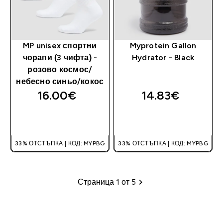
MP unisex спортни
Myprotein Gallon
чорапи (3 чифта) -
Hydrator - Black
розово космос/
небесно синьо/кокос
16.00€‎
14.83€‎
ДОБАВИ
ДОБАВИ
33% ОТСТЪПКА | КОД: MYPBG
33% ОТСТЪПКА | КОД: MYPBG
Страница 1 от 5
Пагинация