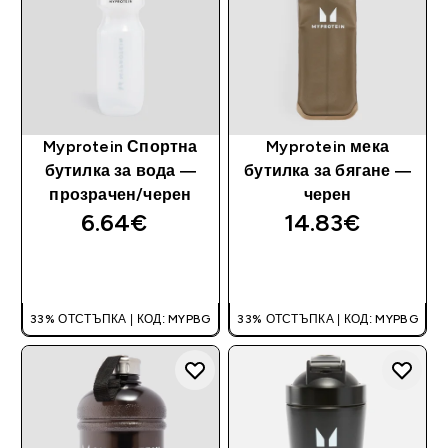
Myprotein Спортна
Myprotein мека
бутилка за вода —
бутилка за бягане —
прозрачен/черен
черен
6.64€‎
14.83€‎
ДОБАВИ
ДОБАВИ
33% ОТСТЪПКА | КОД: MYPBG
33% ОТСТЪПКА | КОД: MYPBG