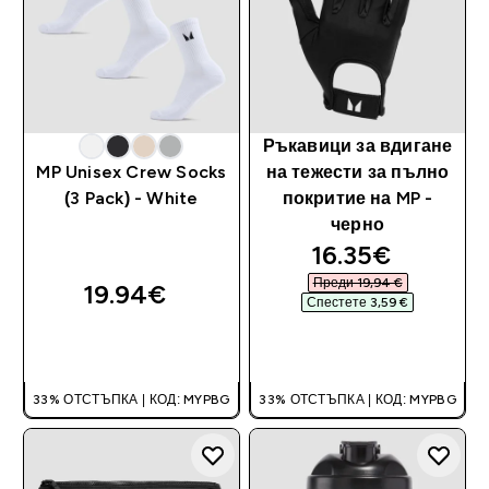
Ръкавици за вдигане
MP Unisex Crew Socks
на тежести за пълно
(3 Pack) - White
покритие на MP -
черно
discounted pri
16.35€‎
Преди 19,94 €‎
19.94€‎
Спестете 3,59 €‎
ДОБАВИ
ДОБАВИ
33% ОТСТЪПКА | КОД: MYPBG
33% ОТСТЪПКА | КОД: MYPBG