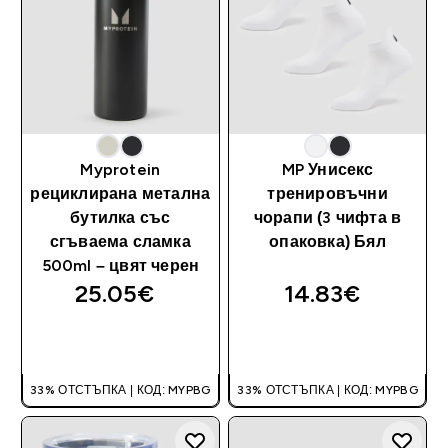
Myprotein
MP Унисекс
рециклирана метална
тренировъчни
бутилка със
чорапи (3 чифта в
сгъваема сламка
опаковка) Бял
500ml – цвят черен
25.05€‎
14.83€‎
ДОБАВИ
ДОБАВИ
33% ОТСТЪПКА | КОД: MYPBG
33% ОТСТЪПКА | КОД: MYPBG