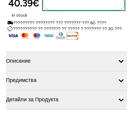
40.39€‎
Добавете към кошницата
In stock
????????? ???????? ??? ??????? ??? 60 ????
?????????? ?? ??????? ?? ????? ? ??????? ?? 30 ???
Описание
Предимства
Детайли за Продукта