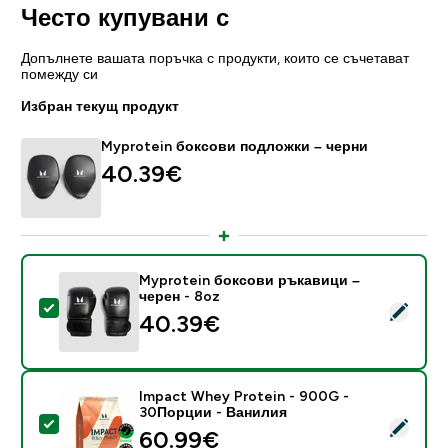
Често купувани с
Допълнете вашата поръчка с продукти, които се съчетават
помежду си
Избран текущ продукт
Myprotein боксови подложки – черни
40.39€‎
Myprotein боксови ръкавици –
черен - 8oz
Select this product - Myprotein боксови ръкавици – 
40.39€‎
Impact Whey Protein - 900G -
30Порции - Ванилия
Select this product - Impact Whey Protein - 900G -
60.99€‎