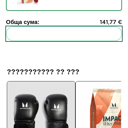
Обща сума:
141,77 €‎
Add these to your routine
??????????? ?? ???