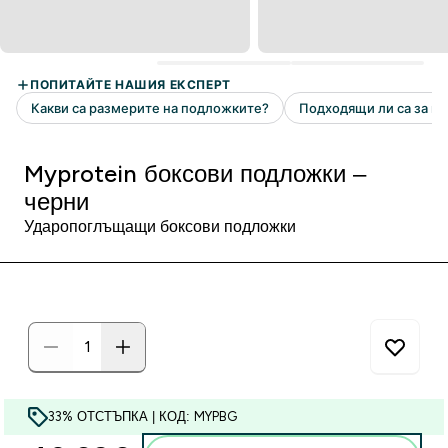
Myprotein боксови подложки –
черни
Ударопоглъщащи боксови подложки
33% ОТСТЪПКА | КОД: MYPBG