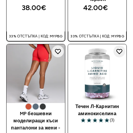
38.00€‎
42.00€‎
ДОБАВИ
ДОБАВИ
33% ОТСТЪПКА | КОД: MYPBG
33% ОТСТЪПКА | КОД: MYPBG
Течен Л-Карнитин
MP безшевни
аминокиселина
(3)
моделиращи къси
5 out of 5 stars
панталони за жени -