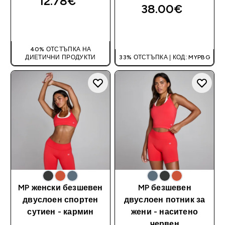
12.78€‎
38.00€‎
ДОБАВИ
ДОБАВИ
40% ОТСТЪПКА НА
ДИЕТИЧНИ ПРОДУКТИ
33% ОТСТЪПКА | КОД: MYPBG
MP женски безшевен
MP безшевен
двуслоен спортен
двуслоен потник за
сутиен - кармин
жени - наситено
червен