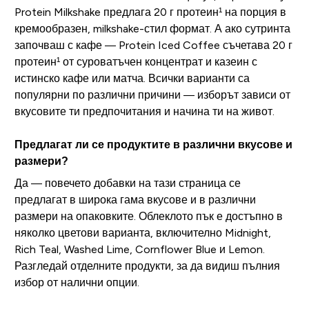
Protein Milkshake предлага 20 г протеин¹ на порция в
кремообразен, milkshake-стил формат. А ако сутринта
започваш с кафе — Protein Iced Coffee съчетава 20 г
протеин¹ от суроватъчен концентрат и казеин с
истинско кафе или матча. Всички варианти са
популярни по различни причини — изборът зависи от
вкусовите ти предпочитания и начина ти на живот.
Предлагат ли се продуктите в различни вкусове и
размери?
Да — повечето добавки на тази страница се
предлагат в широка гама вкусове и в различни
размери на опаковките. Облеклото пък е достъпно в
няколко цветови варианта, включително Midnight,
Rich Teal, Washed Lime, Cornflower Blue и Lemon.
Разгледай отделните продукти, за да видиш пълния
избор от налични опции.