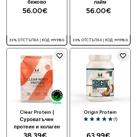
бежово
лайм
56.00€‎
56.00€‎
ДОБАВИ
ДОБАВИ
33% ОТСТЪПКА | КОД: MYPBG
33% ОТСТЪПКА | КОД: MYPBG
Clear Protein |
Origin Protein
(1)
Суроватъчен
5 out of 5 stars
протеин и колаген
38.39€‎
63.99€‎