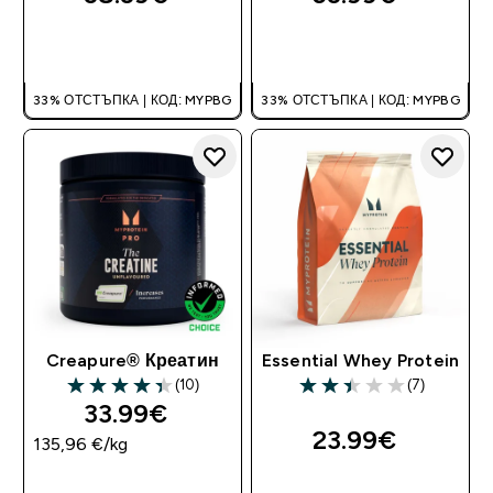
ДОБАВИ
ДОБАВИ
33% ОТСТЪПКА | КОД: MYPBG
33% ОТСТЪПКА | КОД: MYPBG
Creapure® Креатин
Essential Whey Protein
(10)
(7)
4.4 out of 5 stars
2.43 out of 5 stars
33.99€‎
23.99€‎
135,96 €‎/kg
ДОБАВИ
ДОБАВИ