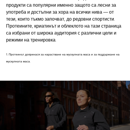
продукти са популярни именно защото са лесни за
употреба и достъпни за хора на всички нива — от
тези, които тъкмо започват, до редовни спортисти.
Протеините, криатинът и облеклото на тази страница
са избрани от широка аудитория с различни цели и
режими на тренировка.
1. Протеинът допринася за нарастване на мускулната маса и за поддържане на
мускулната маса.