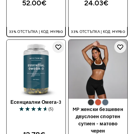
52.00€‎
24.03€‎
ДОБАВИ
ДОБАВИ
33% ОТСТЪПКА | КОД: MYPBG
33% ОТСТЪПКА | КОД: MYPBG
Есенциални Омега-3
(5)
MP женски безшевен
4.6 out of 5 stars
двуслоен спортен
сутиен - матово
черен