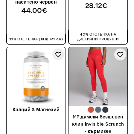
наситено червен
28.12€‎
44.00€‎
ДОБАВИ
ДОБАВИ
40% ОТСТЪПКА НА
33% ОТСТЪПКА | КОД: MYPBG
ДИЕТИЧНИ ПРОДУКТИ
Калций & Магнезий
MP дамски безшевен
клин Invisible Scrunch
- кърмизен