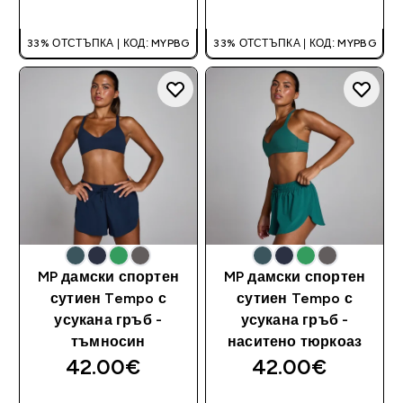
33% ОТСТЪПКА | КОД: MYPBG
33% ОТСТЪПКА | КОД: MYPBG
MP дамски спортен
MP дамски спортен
сутиен Tempo с
сутиен Tempo с
усукана гръб -
усукана гръб -
тъмносин
наситено тюркоаз
42.00€‎
42.00€‎