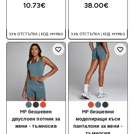
10.73€‎
38.00€‎
ДОБАВИ
ДОБАВИ
33% ОТСТЪПКА | КОД: MYPBG
33% ОТСТЪПКА | КОД: MYPBG
MP безшевен
MP безшевни
двуслоен потник за
моделиращи къси
жени - тъмносив
панталони за жени -
тъмносив