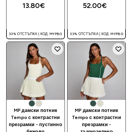
13.80€‎
52.00€‎
ДОБАВИ
ДОБАВИ
33% ОТСТЪПКА | КОД: MYPBG
33% ОТСТЪПКА | КОД: MYPBG
MP дамски потник
MP дамски потник
Tempo с контрастни
Tempo с контрастни
презрамки - пустинно
презрамки -
бежово
тъмнозелено