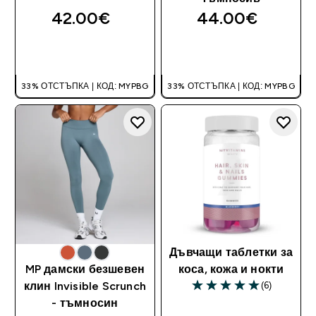
42.00€‎
44.00€‎
ДОБАВИ
ДОБАВИ
33% ОТСТЪПКА | КОД: MYPBG
33% ОТСТЪПКА | КОД: MYPBG
Дъвчащи таблетки за
MP дамски безшевен
коса, кожа и нокти
(6)
клин Invisible Scrunch
5 out of 5 stars
- тъмносин