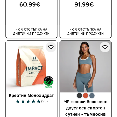
4.67 out of 5 stars
4.72 out of 5 stars
60.99€‎
91.99€‎
ДОБАВИ
ДОБАВИ
40% ОТСТЪПКА НА
40% ОТСТЪПКА НА
ДИЕТИЧНИ ПРОДУКТИ
ДИЕТИЧНИ ПРОДУКТИ
Креатин Монохидрат
(28)
MP женски безшевен
4.89 out of 5 stars
двуслоен спортен
сутиен - тъмносив