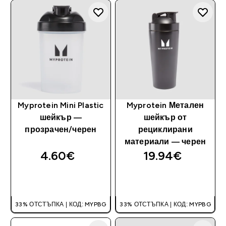
Myprotein Mini Plastic
Myprotein Метален
шейкър —
шейкър от
прозрачен/черен
рециклирани
материали — черен
4.60€‎
19.94€‎
ДОБАВИ
ДОБАВИ
33% ОТСТЪПКА | КОД: MYPBG
33% ОТСТЪПКА | КОД: MYPBG