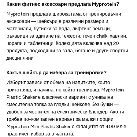
Какви фитнес аксесоари предлага Myprotein?
Myprotein предлага широка гама от тренировъчни
аксесоари — шейкъри в различни размери и
материали, бутилки за вода, лифтинг ремъци,
ръкавици за вдигане на тежести, течен chalk, хавлии,
чорапи и таблетници. Колекцията включва над 20
продукта, подходящи за зала, бягане и други спортни
дисциплини.
Какъв шейкър да избера за тренировки?
Изборът зависи от обема на напитките, които
приготвяш, и начина, по който тренираш. Myprotein
Plastic Shaker е класически вариант с уникална
смесителна топка за гладки шейкове без бучки —
удобен заместител на електрически блендер. Ако ти
трябва по-компактен вариант за малки порции,
Myprotein Mini Plastic Shaker с капацитет от 400 мл е
практичен избор за в чантата.