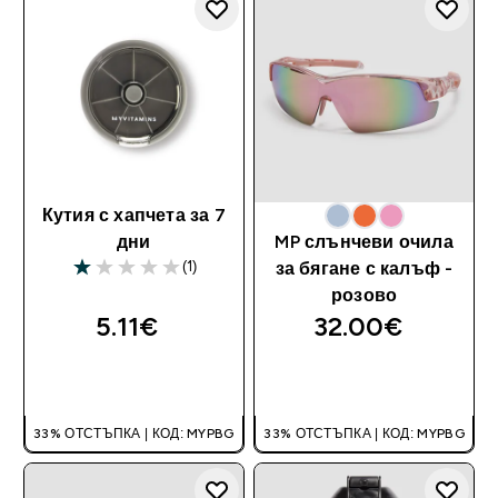
Кутия с хапчета за 7
дни
MP слънчеви очила
(1)
за бягане с калъф -
1 out of 5 stars
розово
5.11€‎
32.00€‎
ДОБАВИ
ДОБАВИ
33% ОТСТЪПКА | КОД: MYPBG
33% ОТСТЪПКА | КОД: MYPBG