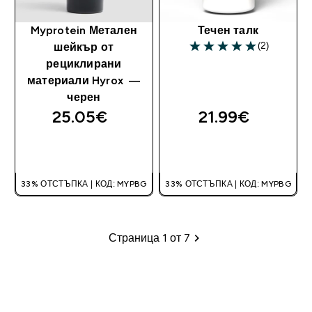
Myprotein Метален
Течен талк
(2)
шейкър от
5 out of 5 stars
рециклирани
материали Hyrox —
черен
25.05€‎
21.99€‎
ДОБАВИ
ДОБАВИ
33% ОТСТЪПКА | КОД: MYPBG
33% ОТСТЪПКА | КОД: MYPBG
Страница 1 от 7
Пагинация