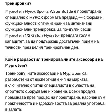
тренировки?
Myprotein Hyrox Sports Water Bottle е проектирана
специално с HYROX формата предвид — с форма и
функционалност, оптимизирани за интензивни
функционални тренировки. За по-дълги сесии
Myprotein 1/2 Gallon Hydrator предлага голям
капацитет, за да поддържаш достатъчен прием на
течности през целия тренировъчен ден.
Кой е разработил тренировъчните аксесоари на
Myprotein?
Тренировъчните аксесоари на Myprotein са
разработени от експертния екип на марката,
включително опитни специалисти в областта на
спортното оборудване и хранене. Всеки продукт
преминава през процес на проектиране, насочен към
практичността и издръжливостта за реална употреба
в залата.