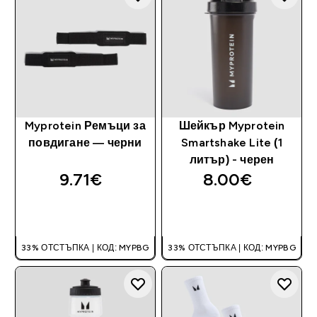
Myprotein Ремъци за
Шейкър Myprotein
повдигане — черни
Smartshake Lite (1
литър) - черен
9.71€‎
8.00€‎
ДОБАВИ
ДОБАВИ
33% ОТСТЪПКА | КОД: MYPBG
33% ОТСТЪПКА | КОД: MYPBG