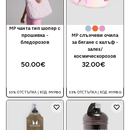
MP чанта тип шопер с
прошивка -
MP слънчеви очила
бледорозов
за бягане с калъф -
залез/
космическорозов
50.00€‎
32.00€‎
ДОБАВИ
ДОБАВИ
33% ОТСТЪПКА | КОД: MYPBG
33% ОТСТЪПКА | КОД: MYPBG