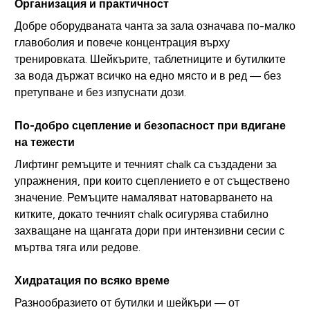
Организация и практичност
Добре оборудваната чанта за зала означава по-малко
главоболия и повече концентрация върху
тренировката. Шейкърите, таблетниците и бутилките
за вода държат всичко на едно място и в ред — без
претупване и без изпуснати дози.
По-добро сцепление и безопасност при вдигане
на тежести
Лифтинг ремъците и течният chalk са създадени за
упражнения, при които сцеплението е от съществено
значение. Ремъците намаляват натоварването на
китките, докато течният chalk осигурява стабилно
захващане на щангата дори при интензивни сесии с
мъртва тяга или редове.
Хидратация по всяко време
Разнообразието от бутилки и шейкъри — от