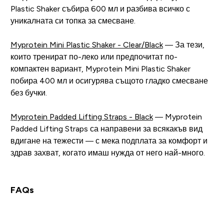
Plastic Shaker събира 600 мл и разбива всичко с
уникалната си топка за смесване.
Myprotein Mini Plastic Shaker - Clear/Black
— За тези,
които тренират по-леко или предпочитат по-
компактен вариант, Myprotein Mini Plastic Shaker
побира 400 мл и осигурява същото гладко смесване
без бучки.
Myprotein Padded Lifting Straps - Black
— Myprotein
Padded Lifting Straps са направени за всякакъв вид
вдигане на тежести — с мека подплата за комфорт и
здрав захват, когато имаш нужда от него най-много.
FAQs