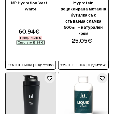
MP Hydration Vest -
Myprotein
White
рециклирана метална
бутилка със
сгъваема сламка
500ml – натурален
discounted price
60.94€‎
крем
Преди 76,18 €‎
25.05€‎
Спестете 15,24 €‎
ДОБАВИ
ДОБАВИ
33% ОТСТЪПКА | КОД: MYPBG
33% ОТСТЪПКА | КОД: MYPBG