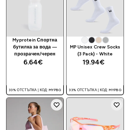
Myprotein Спортна
бутилка за вода —
MP Unisex Crew Socks
прозрачен/черен
(3 Pack) - White
6.64€‎
19.94€‎
ДОБАВИ
ДОБАВИ
33% ОТСТЪПКА | КОД: MYPBG
33% ОТСТЪПКА | КОД: MYPBG