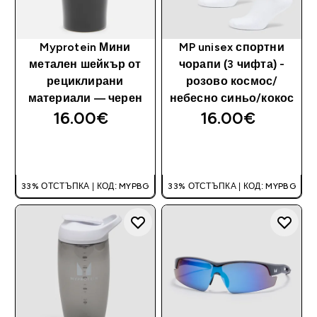
Myprotein Мини
MP unisex спортни
метален шейкър от
чорапи (3 чифта) -
рециклирани
розово космос/
материали — черен
небесно синьо/кокос
16.00€‎
16.00€‎
ДОБАВИ
ДОБАВИ
33% ОТСТЪПКА | КОД: MYPBG
33% ОТСТЪПКА | КОД: MYPBG