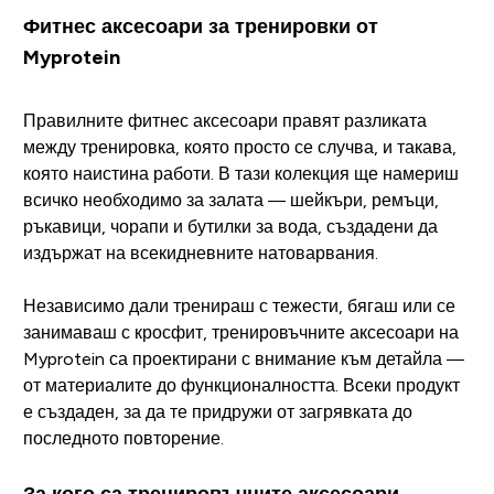
Фитнес аксесоари за тренировки от
Myprotein
Правилните фитнес аксесоари правят разликата
между тренировка, която просто се случва, и такава,
която наистина работи. В тази колекция ще намериш
всичко необходимо за залата — шейкъри, ремъци,
ръкавици, чорапи и бутилки за вода, създадени да
издържат на всекидневните натоварвания.
Независимо дали тренираш с тежести, бягаш или се
занимаваш с кросфит, тренировъчните аксесоари на
Myprotein са проектирани с внимание към детайла —
от материалите до функционалността. Всеки продукт
е създаден, за да те придружи от загрявката до
последното повторение.
За кого са тренировъчните аксесоари