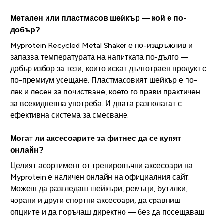
Метален или пластмасов шейкър — кой е по-
добър?
Myprotein Recycled Metal Shaker е по-издръжлив и
запазва температурата на напитката по-дълго —
добър избор за тези, които искат дълготраен продукт с
по-премиум усещане. Пластмасовият шейкър е по-
лек и лесен за почистване, което го прави практичен
за всекидневна употреба. И двата разполагат с
ефективна система за смесване.
Могат ли аксесоарите за фитнес да се купят
онлайн?
Целият асортимент от тренировъчни аксесоари на
Myprotein е наличен онлайн на официалния сайт.
Можеш да разгледаш шейкъри, ремъци, бутилки,
чорапи и други спортни аксесоари, да сравниш
опциите и да поръчаш директно — без да посещаваш