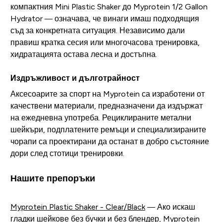
компактния Mini Plastic Shaker до Myprotein 1/2 Gallon
Hydrator — означава, че винаги имаш подходящия
съд за конкретната ситуация. Независимо дали
правиш кратка сесия или многочасова тренировка,
хидратацията остава лесна и достъпна.
Издръжливост и дълготрайност
Аксесоарите за спорт на Myprotein са изработени от
качествени материали, предназначени да издържат
на ежедневна употреба. Рециклираните метални
шейкъри, подплатените ремъци и специализираните
чорапи са проектирани да останат в добро състояние
дори след стотици тренировки.
Нашите препоръки
Myprotein Plastic Shaker - Clear/Black
— Ако искаш
гладки шейкове без бучки и без блендер, Myprotein