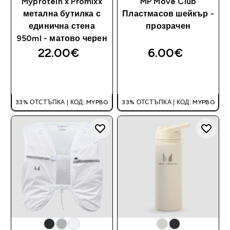
Myprotein x Promixx
MP Move Club
метална бутилка с
Пластмасов шейкър -
единична стена
прозрачен
950ml - матово черен
22.00€‎
6.00€‎
ДОБАВИ
ДОБАВИ
33% ОТСТЪПКА | КОД: MYPBG
33% ОТСТЪПКА | КОД: MYPBG