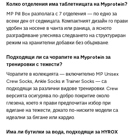
Колко отделения има таблетницата на Myprotein?
MP Pill Box разполага с 7 отделения — по едно за
всеки ден от седмицата. Компактният дизайн го прави
удобен за носене в чанта или раница, а ясното
разграфяване улеснява следването на структуриран
режим на хранителни добавки без объркване.
Подходящи ли са чорапите на Myprotein за
тренировки с тежести?
Чорапите в колекцията — включително MP Unisex
Crew Socks, Ankle Socks и Trainer Socks — са
подходящи за различни видове тренировки. Crew
версията осигурява по-добро покритие около
глезена, което я прави предпочитан избор при
вдигане на тежести, докато по-ниските модели са
идеални за бягане или кардио.
Има ли бутилки за вода, подходящи за HYROX