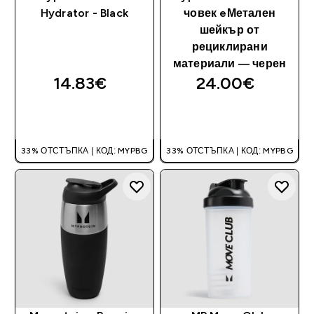
Hydrator - Black
човек eМетален
шейкър от
рециклирани
материали — черен
14.83€‎
24.00€‎
ДОБАВИ
ДОБАВИ
33% ОТСТЪПКА | КОД: MYPBG
33% ОТСТЪПКА | КОД: MYPBG