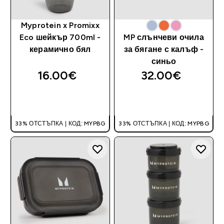
Myprotein x Promixx
Eco шейкър 700ml -
MP слънчеви очила
керамично бял
за бягане с калъф -
синьо
16.00€‎
32.00€‎
ДОБАВИ
ДОБАВИ
33% ОТСТЪПКА | КОД: MYPBG
33% ОТСТЪПКА | КОД: MYPBG