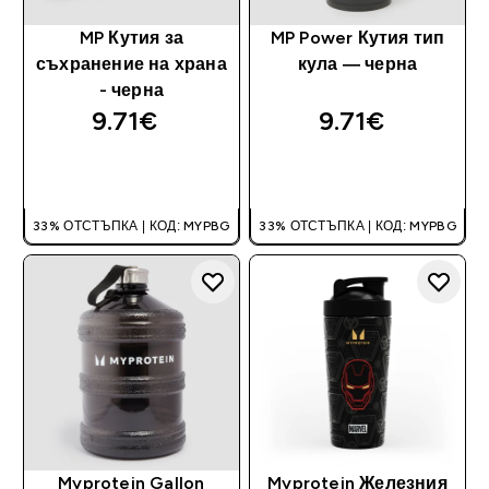
MP Кутия за
MP Power Кутия тип
съхранение на храна
кула — черна
- черна
9.71€‎
9.71€‎
ДОБАВИ
ДОБАВИ
33% ОТСТЪПКА | КОД: MYPBG
33% ОТСТЪПКА | КОД: MYPBG
Myprotein Gallon
Myprotein Железния