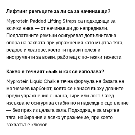
Лифтинг ремъците за ли са за начинаещи?
Myprotein Padded Lifting Straps са подходящи за
всички нива — от начинаещи до напреднали.
Подплатените ремъци осигуряват допълнителна
опора на захвата при упражнения като мъртва тяга,
редове и хватове, което ги прави полезни
инструменти за всеки, работещ с по-тежки тежести.
Какво е течният chalk и как се използва?
Myprotein Liquid Chalk е течна формула на базата на
магнезиев карбонат, която се нанася върху дланите
преди упражнения с щанга, гири или лост. След
изсъхване осигурява стабилно и надеждно сцепление
— без прах из цялата зала. Подходящ е за мъртва
тяга, набирания и всяко упражнение, при което
захватът е ключов.