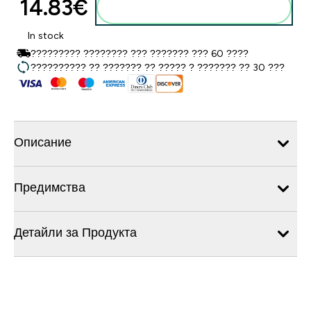
14.83€‎
Добавете към кошницата
In stock
????????? ???????? ??? ??????? ??? 60 ????
?????????? ?? ??????? ?? ????? ? ??????? ?? 30 ???
Описание
Предимства
Детайли за Продукта