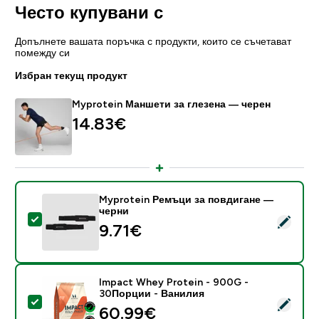
Често купувани с
Допълнете вашата поръчка с продукти, които се съчетават
помежду си
Избран текущ продукт
Myprotein Маншети за глезена — черен
14.83€‎
Myprotein Ремъци за повдигане —
черни
Select this product - Myprotein Ремъци за повдиган
9.71€‎
Impact Whey Protein - 900G -
30Порции - Ванилия
Select this product - Impact Whey Protein - 900G -
60.99€‎