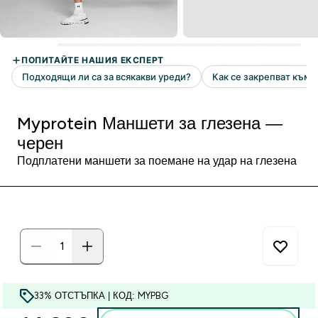
Myprotein Маншети за глезена —
черен
Подплатени маншети за поемане на удар на глезена
33% ОТСТЪПКА | КОД: MYPBG