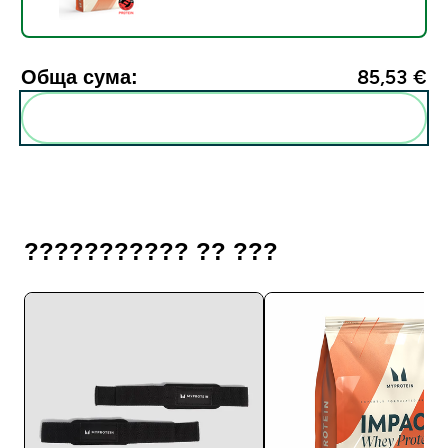
Обща сума:
85,53 €‎
Add these to your routine
??????????? ?? ???