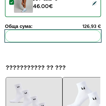
Select this product - Дамски спортни шорти MP Tempo
46.00€‎
Обща сума:
126,93 €‎
Add these to your routine
??????????? ?? ???