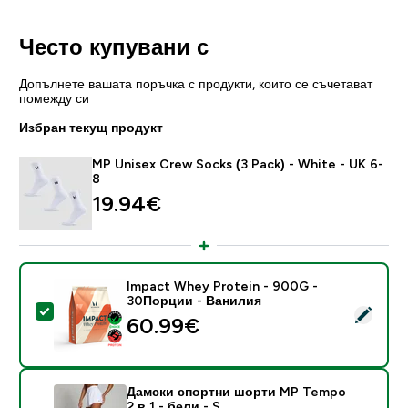
Често купувани с
Допълнете вашата поръчка с продукти, които се съчетават
помежду си
Избран текущ продукт
MP Unisex Crew Socks (3 Pack) - White - UK 6-
8
19.94€‎
Impact Whey Protein - 900G -
30Порции - Ванилия
Select this product - Impact Whey Protein - 900G -
60.99€‎
Дамски спортни шорти MP Tempo
2 в 1 - бели - S