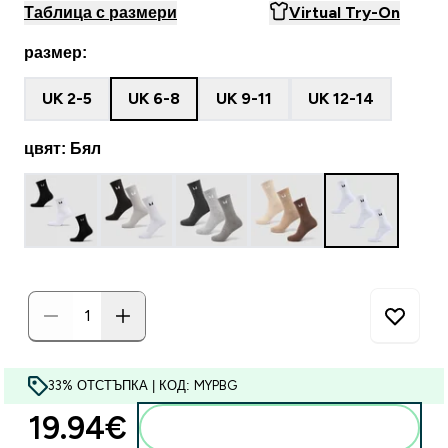
Таблица с размери
Virtual Try-On
размер:
UK 2-5
UK 6-8
UK 9-11
UK 12-14
цвят: Бял
33% ОТСТЪПКА | КОД: MYPBG
19.94€‎
Добавете към кошницата