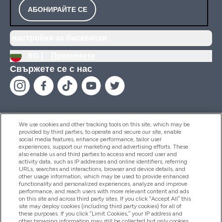
АБОНИРАЙТЕ СЕ
настройки за бисквитки
BG |
Променете
Свържете се с нас
We use cookies and other tracking tools on this site, which may be
provided by third parties, to operate and secure our site, enable
Помощ И Информация
social media features, enhance performance, tailor user
experiences, support our marketing and advertising efforts. These
also enable us and third parties to access and record user and
activity data, such as IP addresses and online identifiers, referring
Продукти
URLs, searches and interactions, browser and device details, and
other usage information, which may be used to provide enhanced
functionality and personalized experiences, analyze and improve
performance, and reach users with more relevant content and ads
on this site and across third party sites. If you click “Accept All” this
Информация За Компанията
site may deploy cookies (including third party cookies) for all of
these purposes. If you click “Limit Cookies,” your IP address and
other browsing information may still be collected but only cookies