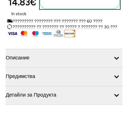
14.83€‎
Добавете към кошницата
In stock
????????? ???????? ??? ??????? ??? 60 ????
?????????? ?? ??????? ?? ????? ? ??????? ?? 30 ???
Описание
Предимства
Детайли за Продукта