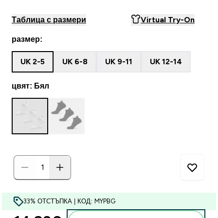
Таблица с размери
Virtual Try-On
размер:
UK 2-5
UK 6-8
UK 9-11
UK 12-14
цвят: Бял
33% ОТСТЪПКА | КОД: MYPBG