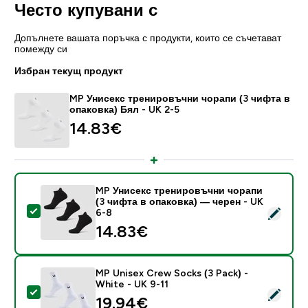
Често купувани с
Допълнете вашата поръчка с продукти, които се съчетават
помежду си
Избран текущ продукт
MP Унисекс тренировъчни чорапи (3 чифта в
опаковка) Бял - UK 2-5
14.83€‎
MP Унисекс тренировъчни чорапи
(3 чифта в опаковка) — черен - UK
Select this product - MP Унисекс тренировъчни чора
6-8
14.83€‎
MP Unisex Crew Socks (3 Pack) -
White - UK 9-11
Select this product - MP Unisex Crew Socks (3 Pack) 
19.94€‎