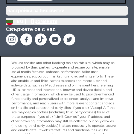
настройки за бисквитки
BG |
Променете
Свържете се с нас
We use cookies and other tracking tools on this site, which may be
provided by third parties, to operate and secure our site, enable
Помощ И Информация
social media features, enhance performance, tailor user
experiences, support our marketing and advertising efforts. These
also enable us and third parties to access and record user and
activity data, such as IP addresses and online identifiers, referring
Продукти
URLs, searches and interactions, browser and device details, and
other usage information, which may be used to provide enhanced
functionality and personalized experiences, analyze and improve
performance, and reach users with more relevant content and ads
on this site and across third party sites. If you click “Accept All” this
Информация За Компанията
site may deploy cookies (including third party cookies) for all of
these purposes. If you click “Limit Cookies,” your IP address and
other browsing information may still be collected but only cookies
(including third party cookies) that are necessary to operate, secure
Лоялност И Награди
and enable default website features and functionalities will be