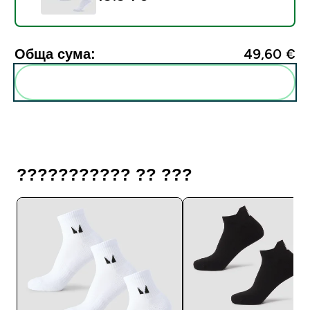
Обща сума:
49,60 €‎
Add these to your routine
??????????? ?? ???