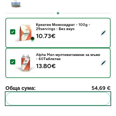
Креатин Монохидрат - 100g -
29servings - Без вкус
Select this product - Креатин Монохидрат - 100g - 29
10.73€‎
Alpha Men мултивитамини за мъже
- 60Таблетки
Select this product - Alpha Men мултивитамини за 
13.80€‎
Обща сума:
54,69 €‎
Add these to your routine