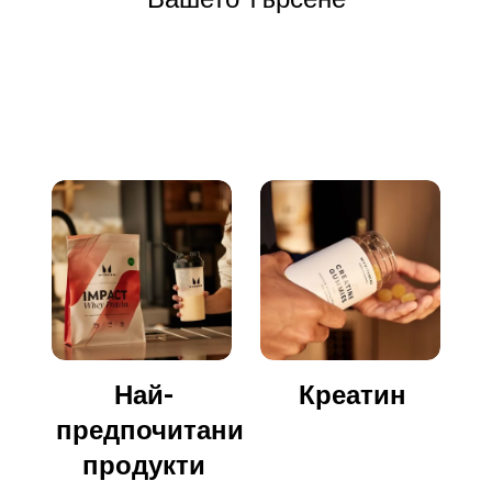
Отидете да пазарувате
Най-
Креатин
предпочитани
продукти