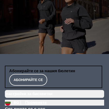
Абонирайте се за нашия бюлетин
АБОНИРАЙТЕ СЕ
настройки за бисквитки
BG |
Променете
Свържете се с нас