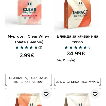
Myprotein Clear Whey
Бленда за качване на
Isolate (Sample)
тегло
(2)
(5)
5 out of 5 stars
5 out of 5 stars
34.99€‎
3.99€‎
34,99 €‎/kg
ДОБАВИ
ДОБАВИ
БЕЗПЛАТНА ДОСТАВКА ЗА
ПОРЪЧКИ НАД 60€!
33% ОТСТЪПКА | КОД: MYPBG