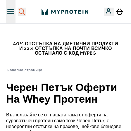
Нови колекции облеклo
40% ОТСТЪПКА НА ДИЕТИЧНИ ПРОДУКТИ
И 33% ОТСТЪПКА НА ПОЧТИ ВСИЧКО
ОСТАНАЛО С КОД MYPBG
начална страница
Черен Петък Оферти
На Whey Протеин
Възползвайте се от нашата гама от оферти на
суроватъчен протеин само този Черен Петък, с
невероятни отстъпки на прахове, шейкове блендове