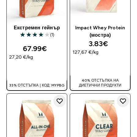
Екстремен гейнър
Impact Whey Protein
(1)
(мостра)
4 out of 5 stars
3.83€‎
67.99€‎
127,67 €‎/kg
27,20 €‎/kg
ДОБАВИ
ДОБАВИ
40% ОТСТЪПКА НА
33% ОТСТЪПКА | КОД: MYPBG
ДИЕТИЧНИ ПРОДУКТИ