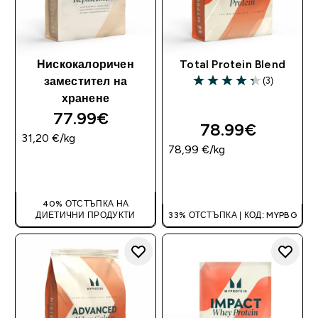
Нискокалоричен
Total Protein Blend
(3)
заместител на
4.33 out of 5 stars
хранене
77.99€‎
78.99€‎
31,20 €‎/kg
78,99 €‎/kg
ДОБАВИ
ДОБАВИ
40% ОТСТЪПКА НА
ДИЕТИЧНИ ПРОДУКТИ
33% ОТСТЪПКА | КОД: MYPBG