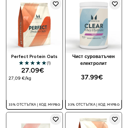
Perfect Protein Oats
Чист суроватъчен
(1)
електролит
5 out of 5 stars
27.09€‎
37.99€‎
27,09 €‎/kg
ДОБАВИ
ДОБАВИ
33% ОТСТЪПКА | КОД: MYPBG
33% ОТСТЪПКА | КОД: MYPBG