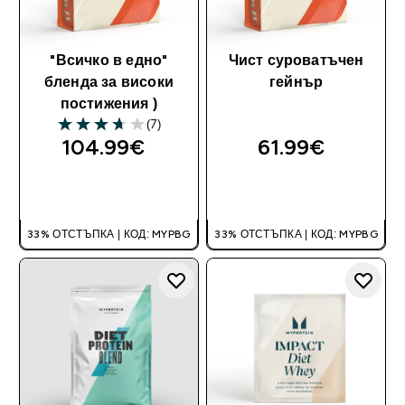
"Всичко в едно"
Чист суроватъчен
бленда за високи
гейнър
постижения )
(7)
3.71 out of 5 stars
104.99€‎
61.99€‎
ДОБАВИ
ДОБАВИ
33% ОТСТЪПКА | КОД: MYPBG
33% ОТСТЪПКА | КОД: MYPBG