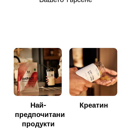
Отидете да пазарувате
Най-
Креатин
предпочитани
продукти