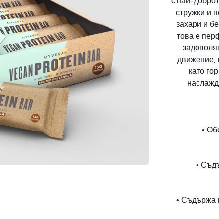
с най-добро
стружки и п
захари и бе
това е перф
задоволяв
движение, 
като гор
наслажд
• Об
• Съд
• Съдържа 