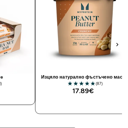
re
Изцяло натурално фъстъчено масл
1)
(87)
s
4.89 out of 5 stars
17.89€‎
ДОБАВИ