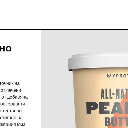
но
точник на
от печени
 от добавяна
консерванти -
естествено
остигане на
сквания към