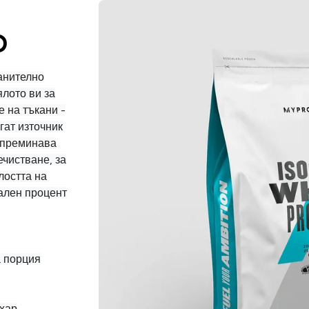
O
анително
ялото ви за
 на тъкани -
ат източник
 преминава
ечистване, за
лостта на
ален процент
а порция
ахар