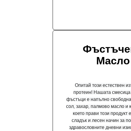
Фъстъче
Масло
Опитай този естествен из
протеин! Нашата смесица 
фъстъци е напълно свободна
сол, захар, палмово масло и 
което прави този продукт 
сладък и лесен начин за п
здравословните дневни изи