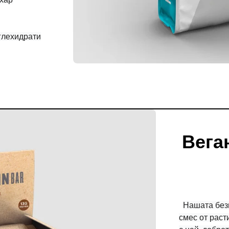
глехидрати
Вега
Нашата без
смес от раст