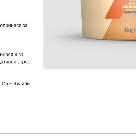
допринася за
ринасящ за
дативен стрес
, Crunchy или