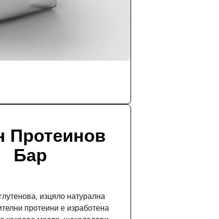
н Протеинов
Бар
глутенова, изцяло натурална
ителни протеини е изработена