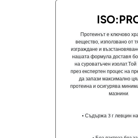
ISO:PR
Протеинът е ключово хр
вещество, използвано от т
изграждане и възстановяване
нашата формула доставя бог
на суроватъчен изолат.Той
през експертен процес на пр
да запази максимално ця
протеина и осигурява миним
мазнини.
• Съдържа 3 г левцин н
• Без лактоза без з