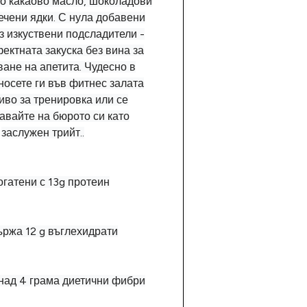
то какаово масло, шоколадови
ечени ядки. С нула добавени
з изкуствени подсладители -
ектната закуска без вина за
ане на апетита. Чудесно в
носете ги във фитнес залата
иво за тренировка или се
авайте на бюрото си като
заслужен трийт..
огатени с 13g протеин
ържа 12 g въглехидрати
над 4 грама диетични фибри