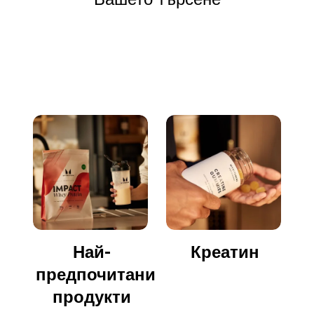
Отидете да пазарувате
Най-
Креатин
предпочитани
продукти