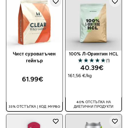
Чист суроватъчен
100% Л-Оринтин HCL
(1)
гейнър
5 out of 5 stars
40.39€‎
161,56 €‎/kg
61.99€‎
ДОБАВИ
ДОБАВИ
40% ОТСТЪПКА НА
33% ОТСТЪПКА | КОД: MYPBG
ДИЕТИЧНИ ПРОДУКТИ