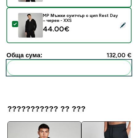
MP Мъжки суитчър с цип Rest Day
– черен - XXS
Select this product - MP Мъжки суитчър с цип Rest D
44.00€‎
Обща сума:
132,00 €‎
Add these to your routine
??????????? ?? ???