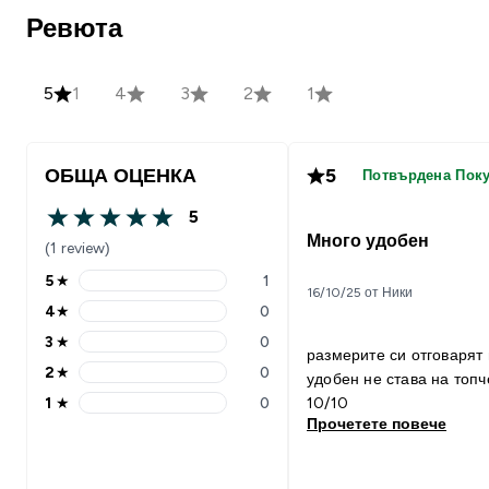
Ревюта
5
1
4
3
2
1
ОБЩА ОЦЕНКА
5
Потвърдена Пок
5
5 out of 5 stars
Много удобен
(1 review)
5
★
1
5 stars rating 1 reviews
16/10/25 от Ники
4
★
0
4 stars rating 0 reviews
3
★
0
3 stars rating 0 reviews
размерите си отговарят много
2
★
0
удобен не става на топч
2 stars rating 0 reviews
1
★
0
10/10
1 stars rating 0 reviews
Прочетете повече