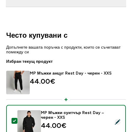
Често купувани с
Допълнете вашата поръчка с продукти, които се съчетават
помежду си
Избран текущ продукт
MP Мъжки анцуг Rest Day - черен - XXS
44.00€‎
MP Мъжки суитчър Rest Day –
черен - XXS
Select this product - MP Мъжки суитчър Rest Day – 
44.00€‎