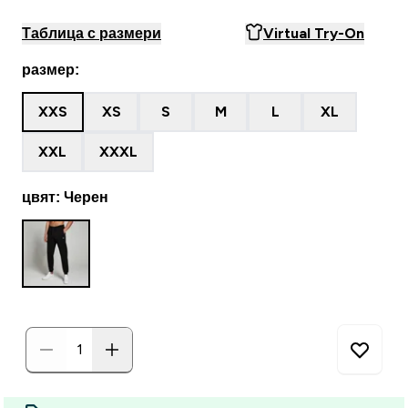
Таблица с размери
Virtual Try-On
размер:
XXS
XS
S
M
L
XL
XXL
XXXL
цвят: Черен