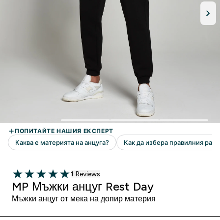
1 Ревюта
1 Reviews
5 out of 5 stars
MP Мъжки анцуг Rest Day
Мъжки анцуг от мека на допир материя