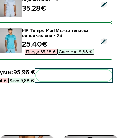
elect this product - MP Tempo Marl Мъжка тениска — ледено
35.28€‎
MP Tempo Marl Мъжка тениска —
синьо-зелено - XS
elect this product - MP Tempo Marl Мъжка тениска — синьо-
discounted price
25.40€‎
Преди 35,28 €‎
Спестете 9,88 €‎
ума:
95,96 €‎
Add these to your routine
4 €‎
Save 9,88 €‎