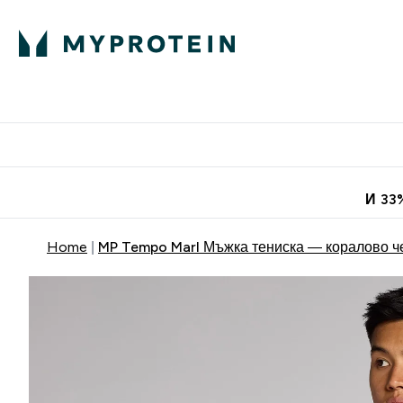
Протеини
Хранит
Enter Про
⌄
Безплатна до
И 33
Home
MP Tempo Marl Мъжка тениска — коралово ч