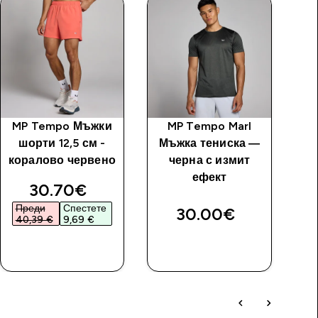
MP Tempo Мъжки
MP Tempo Marl
MP
шорти 12,5 см -
Мъжка тениска —
коралово червено
черна с измит
ефект
discounted price
30.70€‎
Преди
Спестете
30.00€‎
40,39 €‎
9,69 €‎
ДОБАВИ
ДОБАВИ