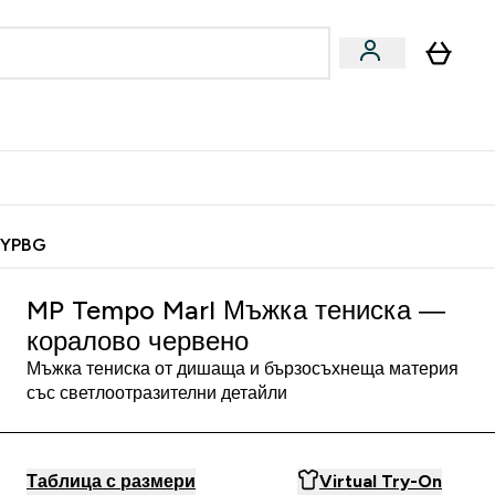
Веган
Аксесоари
u
ter Барчета и снаксове submenu
Enter Веган submenu
Enter Аксесоари submenu
⌄
⌄
 спечели 10 евро
MYPBG
MP Tempo Marl Мъжка тениска —
коралово червено
Мъжка тениска от дишаща и бързосъхнеща материя
със светлоотразителни детайли
Таблица с размери
Virtual Try-On