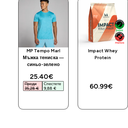
l
MP Tempo Marl
Impact Whey
 —
Мъжка тениска —
Protein
синьо-зелено
discounted price
25.40€‎
Преди
Спестете
60.99€‎
35,28 €‎
9,88 €‎
ДОБАВИ
ДОБАВИ