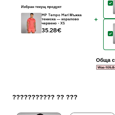
S
Избран текущ продукт
MP Tempo Marl Мъжка
тениска — коралово
червено - XS
35.28€‎
S
Обща с
Was 105,8
??????????? ?? ???