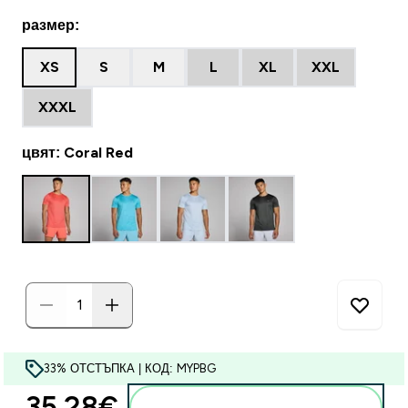
размер:
XS
S
M
L
XL
XXL
XXXL
цвят: Coral Red
33% ОТСТЪПКА | КОД: MYPBG
35.28€‎
Добавете към кошницата