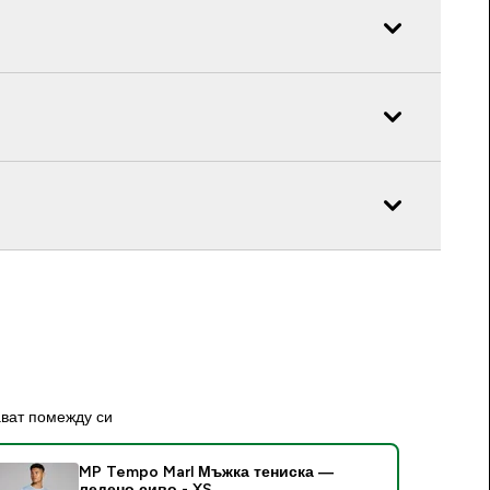
ават помежду си
MP Tempo Marl Мъжка тениска —
ледено сиво - XS