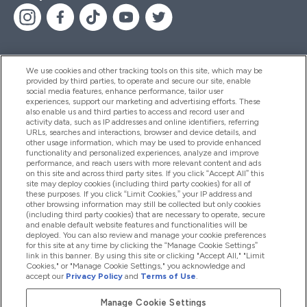
We use cookies and other tracking tools on this site, which may be
provided by third parties, to operate and secure our site, enable
Помощ И Информация
social media features, enhance performance, tailor user
experiences, support our marketing and advertising efforts. These
also enable us and third parties to access and record user and
activity data, such as IP addresses and online identifiers, referring
Продукти
URLs, searches and interactions, browser and device details, and
other usage information, which may be used to provide enhanced
functionality and personalized experiences, analyze and improve
performance, and reach users with more relevant content and ads
on this site and across third party sites. If you click “Accept All” this
Информация За Компанията
site may deploy cookies (including third party cookies) for all of
these purposes. If you click “Limit Cookies,” your IP address and
other browsing information may still be collected but only cookies
(including third party cookies) that are necessary to operate, secure
Лоялност И Награди
and enable default website features and functionalities will be
deployed. You can also review and manage your cookie preferences
for this site at any time by clicking the “Manage Cookie Settings”
link in this banner. By using this site or clicking "Accept All," "Limit
Cookies," or "Manage Cookie Settings," you acknowledge and
2026 The Hut.com Ltd
accept our
Privacy Policy
and
Terms of Use
.
Manage Cookie Settings