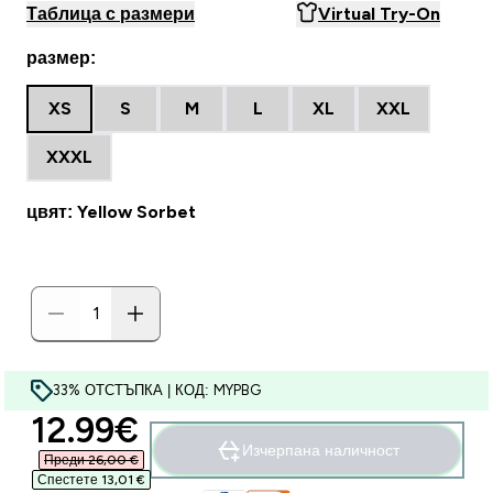
Таблица с размери
Virtual Try-On
размер:
XS
S
M
L
XL
XXL
XXXL
цвят: Yellow Sorbet
33% ОТСТЪПКА | КОД: MYPBG
discounted price
12.99€‎
Изчерпана наличност
Преди 26,00 €‎
Спестете 13,01 €‎