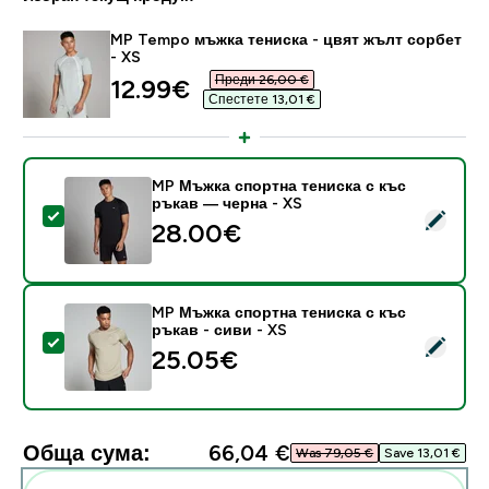
MP Tempo мъжка тениска - цвят жълт сорбет
- XS
Преди 26,00 €‎
discounted price
12.99€‎
Спестете 13,01 €‎
MP Мъжка спортна тениска с къс
ръкав — черна - XS
Select this product - MP Мъжка спортна тениска с к
28.00€‎
MP Мъжка спортна тениска с къс
ръкав - сиви - XS
Select this product - MP Мъжка спортна тениска с къ
25.05€‎
Обща сума:
66,04 €‎
Was 79,05 €‎
Save 13,01 €‎