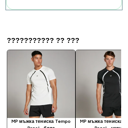
Add these to your routine
??????????? ?? ???
MP мъжка тениска Tempo
MP мъжка тениска 