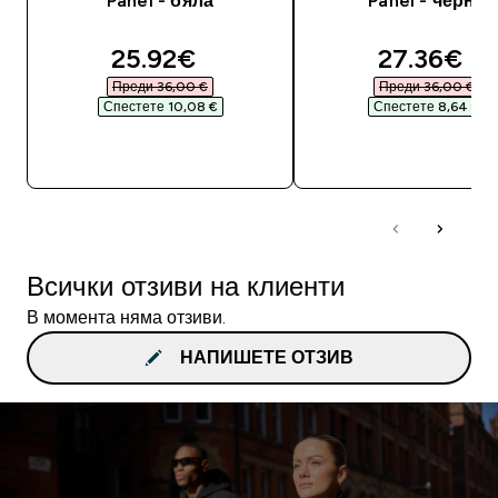
Panel - бяла
Panel - черна
discounted price
discounte
25.92€‎
27.36€‎
Преди 36,00 €‎
Преди 36,00 €‎
Спестете 10,08 €‎
Спестете 8,64 €‎
ДОБАВИ
ДОБАВИ
Всички отзиви на клиенти
В момента няма отзиви.
НАПИШЕТЕ ОТЗИВ