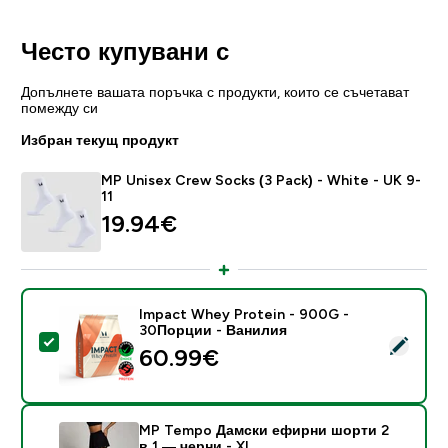
Често купувани с
Допълнете вашата поръчка с продукти, които се съчетават
помежду си
Избран текущ продукт
MP Unisex Crew Socks (3 Pack) - White - UK 9-
11
19.94€‎
Impact Whey Protein - 900G -
30Порции - Ванилия
Select this product - Impact Whey Protein - 900G -
60.99€‎
MP Tempo Дамски ефирни шорти 2
в 1 — черни - XL