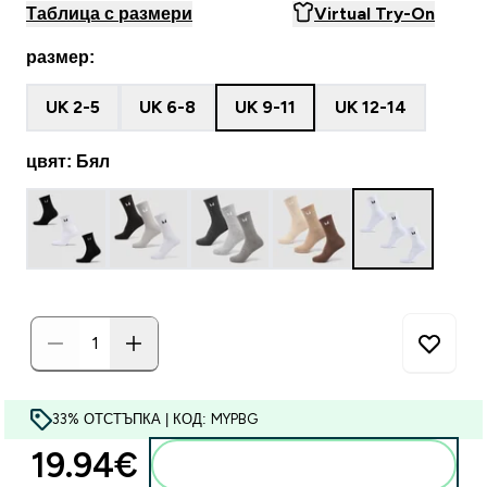
Таблица с размери
Virtual Try-On
размер:
UK 2-5
UK 6-8
UK 9-11
UK 12-14
цвят: Бял
33% ОТСТЪПКА | КОД: MYPBG
19.94€‎
Добавете към кошницата