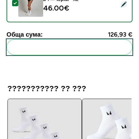
Select this product - MP Tempo Дамски ефирни шорт
46.00€‎
Обща сума:
126,93 €‎
Add these to your routine
??????????? ?? ???