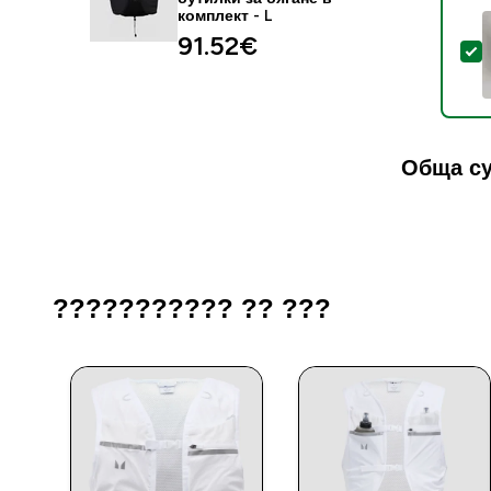
комплект - L
91.52€‎
S
Обща су
??????????? ?? ???