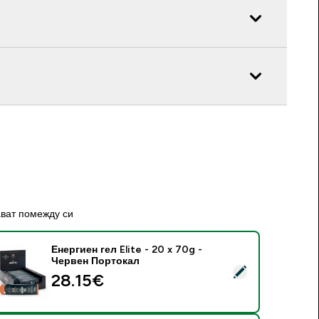
ават помежду си
Енергиен гел Elite - 20 x 70g -
Червен Портокал
elect this product - Енергиен гел Elite - 20 x 70g - Червен 
28.15€‎