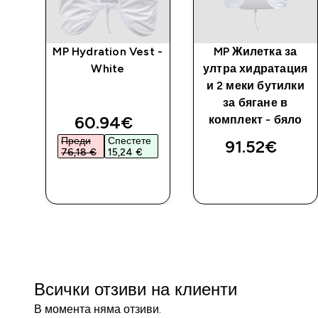
а
MP Hydration Vest -
MP Жилетка за
ане
White
ултра хидратация
и 2 меки бутилки
за бягане в
discounted price
60.94€‎
комплект - бяло
Преди
Спестете
91.52€‎
76,18 €‎
15,24 €‎
ДОБАВИ
ДОБАВИ
Всички отзиви на клиенти
В момента няма отзиви.