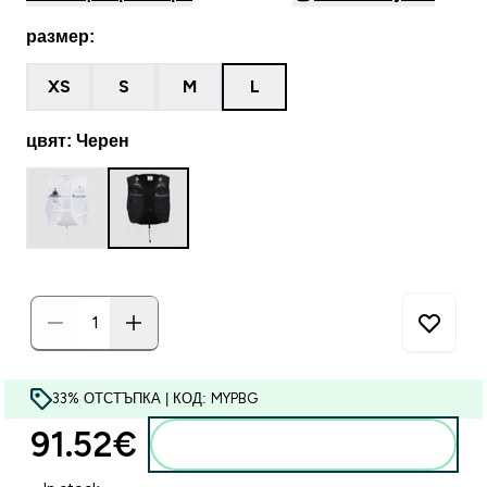
размер:
XS
S
M
L
цвят: Черен
33% ОТСТЪПКА | КОД: MYPBG
91.52€‎
Добавете към кошницата