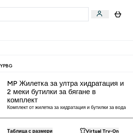
Веган
Аксесоари
u
ter Барчета и снаксове submenu
Enter Веган submenu
Enter Аксесоари submenu
⌄
⌄
 спечели 10 евро
MYPBG
MP Жилетка за ултра хидратация и
2 меки бутилки за бягане в
комплект
Комплект от жилетка за хидратация и бутилки за вода
Таблица с размери
Virtual Try-On