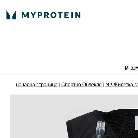
Протеини
Хранит
Enter Про
⌄
Безплатна до
И 33
начална страница
Спортно Облекло
MP Жилетка за