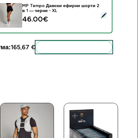
MP Tempo Дамски ефирни шорти 2
в 1 — черни - XL
elect this product - MP Tempo Дамски ефирни шорти 2 в 1 —
46.00€‎
ма:
165,67 €‎
Add these to your routine