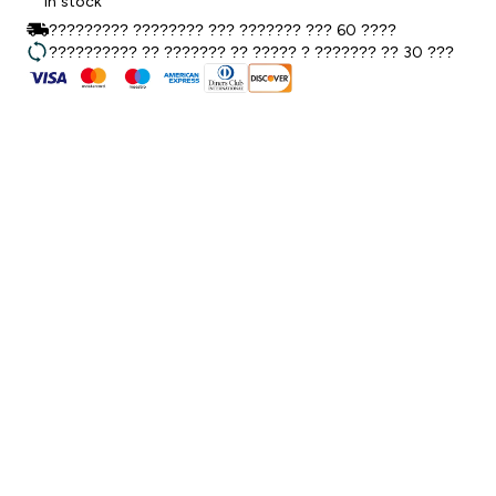
In stock
????????? ???????? ??? ??????? ??? 60 ????
?????????? ?? ??????? ?? ????? ? ??????? ?? 30 ???