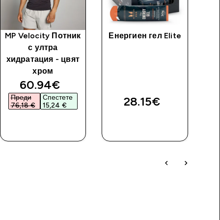
MP Velocity Потник
Енергиен гел Elite
с ултра
хидратация - цвят
хром
discounted price
60.94€‎
Преди
Спестете
28.15€‎
76,18 €‎
15,24 €‎
ДОБАВИ
ДОБАВИ