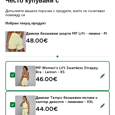
Често купувани с
Допълнете вашата поръчка с продукти, които се съчетават
помежду си
Избран текущ продукт
Дамски безшевни шорти MP Lift - лимон - M
48.00€‎
MP Women's Lift Seamless Strappy
Bra - Lemon - XS
Select this product - MP Women's Lift Seamless Stra
46.00€‎
Дамски Tempo безшевен потник с
халтер деколте - лимонен - XXL
Select this product - Дамски Tempo безшевен потни
44.00€‎