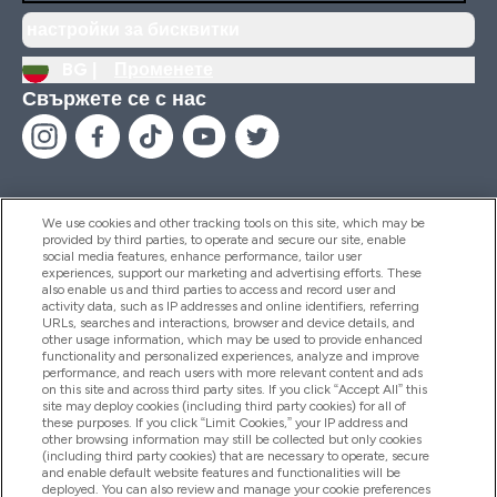
настройки за бисквитки
BG |
Променете
Свържете се с нас
We use cookies and other tracking tools on this site, which may be
provided by third parties, to operate and secure our site, enable
Помощ И Информация
social media features, enhance performance, tailor user
experiences, support our marketing and advertising efforts. These
also enable us and third parties to access and record user and
activity data, such as IP addresses and online identifiers, referring
Продукти
URLs, searches and interactions, browser and device details, and
other usage information, which may be used to provide enhanced
functionality and personalized experiences, analyze and improve
performance, and reach users with more relevant content and ads
on this site and across third party sites. If you click “Accept All” this
Информация За Компанията
site may deploy cookies (including third party cookies) for all of
these purposes. If you click “Limit Cookies,” your IP address and
other browsing information may still be collected but only cookies
(including third party cookies) that are necessary to operate, secure
Лоялност И Награди
and enable default website features and functionalities will be
deployed. You can also review and manage your cookie preferences