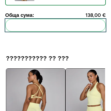
Обща сума:
138,00 €‎
Add these to your routine
??????????? ?? ???