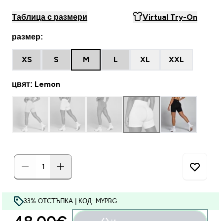
Таблица с размери
Virtual Try-On
размер:
XS
S
M
L
XL
XXL
цвят: Lemon
33% ОТСТЪПКА | КОД: MYPBG