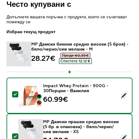
Често купувани с
Допълнете вашата поръчка с продукти, които се съчетават
помежду си
Избран текущ продукт
MP Дамски бикини средно високи (5 броя) -
бяло/черно/сив меланж - M
Преди 40,39 €‎
discounted price
28.27€‎
Спестете 12,12 €‎
Impact Whey Protein - 900G -
30Порции - Ванилия
Select this product - Impact Whey Protein - 900G -
60.99€‎
MP Дамски прашки средно високи
(5 бр. в опаковка) - бяло/черно/
сив меланж - XS
Select this product - MP Дамски прашки средно висо