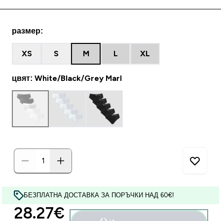
размер:
XS
S
M
L
XL
цвят: White/Black/Grey Marl
БЕЗПЛАТНА ДОСТАВКА ЗА ПОРЪЧКИ НАД 60€!
discounted price
28.27€‎