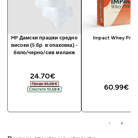
MP Дамски прашки средно
Impact Whey Prot
високи (5 бр. в опаковка) -
бяло/черно/сив меланж
discounted price
24.70€‎
Преди 35,28 €‎
60.99€‎
Спестете 10,58 €‎
ДОБАВИ
ДОБАВИ