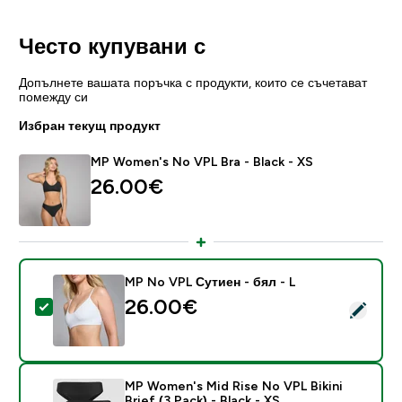
Често купувани с
Допълнете вашата поръчка с продукти, които се съчетават
помежду си
Избран текущ продукт
MP Women's No VPL Bra - Black - XS
26.00€‎
MP No VPL Сутиен - бял - L
26.00€‎
Select this product - MP No VPL Сутиен - бял - L
MP Women's Mid Rise No VPL Bikini
Brief (3 Pack) - Black - XS