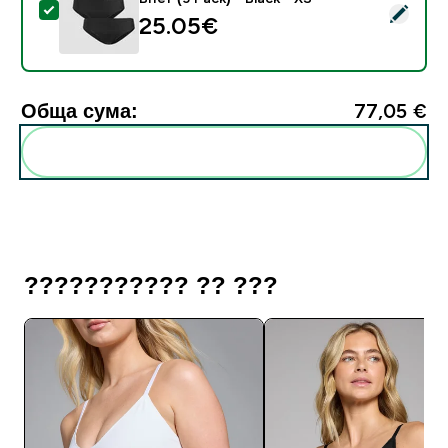
Select this product - MP Women's Mid Rise No VPL Bikin
25.05€‎
Обща сума:
77,05 €‎
Add these to your routine
??????????? ?? ???