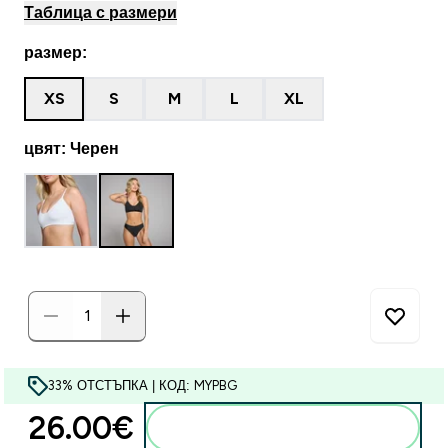
Таблица с размери
размер:
XS
S
M
L
XL
цвят: Черен
33% ОТСТЪПКА | КОД: MYPBG
26.00€‎
Добавете към кошницата