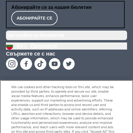
Абонирайте се за нашия бюлетин
АБОНИРАЙТЕ СЕ
настройки за бисквитки
BG |
Променете
Свържете се с нас
We use cookies and other tracking tools on this site, which may be
provided by third parties, to operate and secure our site, enable
Помощ И Информация
social media features, enhance performance, tailor user
experiences, support our marketing and advertising efforts. These
also enable us and third parties to access and record user and
activity data, such as IP addresses and online identifiers, referring
Продукти
URLs, searches and interactions, browser and device details, and
other usage information, which may be used to provide enhanced
functionality and personalized experiences, analyze and improve
performance, and reach users with more relevant content and ads
on this site and across third party sites. If you click “Accept All” this
Информация За Компанията