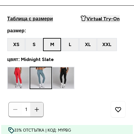
Таблица с размери
Virtual Try-On
размер:
XS
S
M
L
XL
XXL
цвят: Midnight Slate
33% ОТСТЪПКА | КОД: MYPBG