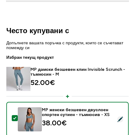
Често купувани с
Допълнете вашата поръчка с продукти, които се съчетават
помежду си
Избран текущ продукт
MP дамски безшевен клин Invisible Scrunch -
тъмносин - M
52.00€‎
MP женски безшевен двуслоен
спортен сутиен - тъмносив - XS
Select this product - MP женски безшевен двуслоен
38.00€‎