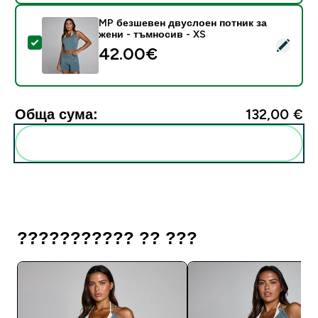
MP безшевен двуслоен потник за
жени - тъмносив - XS
Select this product - MP безшевен двуслоен потник 
42.00€‎
Обща сума:
132,00 €‎
Add these to your routine
??????????? ?? ???