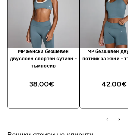
MP женски безшевен
MP безшевен двус
двуслоен спортен сутиен -
потник за жени - тъ
тъмносив
38.00€‎
42.00€‎
ДОБАВИ
ДОБАВИ
Всички отзиви на клиенти