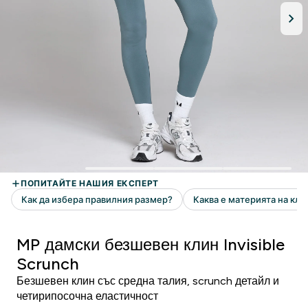
MP дамски безшевен клин Invisible
Scrunch
Безшевен клин със средна талия, scrunch детайл и
четирипосочна еластичност