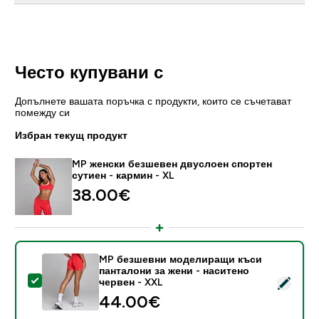
Често купувани с
Допълнете вашата поръчка с продукти, които се съчетават
помежду си
Избран текущ продукт
MP женски безшевен двуслоен спортен
сутиен - кармин - XL
38.00€‎
MP безшевни моделиращи къси
панталони за жени - наситено
Select this product - MP безшевни моделиращи къси
червен - XXL
44.00€‎