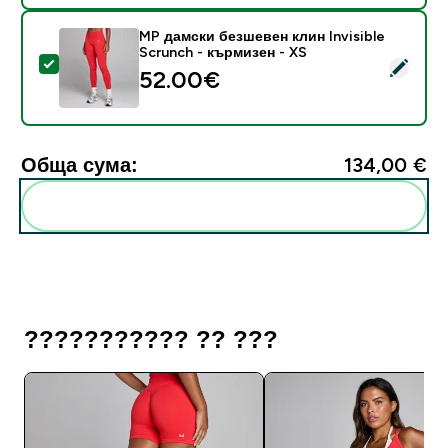
MP дамски безшевен клин Invisible
Scrunch - кърмизен - XS
Select this product - MP дамски безшевен клин Invis
52.00€‎
Обща сума:
134,00 €‎
Add these to your routine
??????????? ?? ???