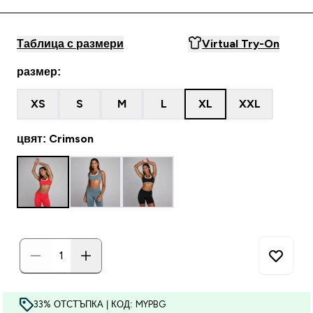
Таблица с размери
Virtual Try-On
размер:
XS
S
M
L
XL
XXL
цвят: Crimson
33% ОТСТЪПКА | КОД: MYPBG