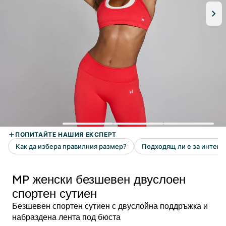
MP женски безшевен двуслоен
спортен сутиен
Безшевен спортен сутиен с двуслойна поддръжка и
набраздена лента под бюста