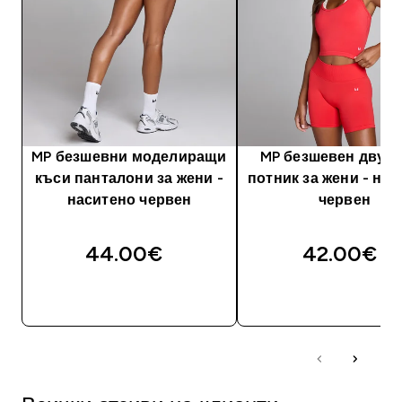
MP безшевни моделиращи
MP безшевен двус
къси панталони за жени -
потник за жени - на
наситено червен
червен
44.00€‎
42.00€‎
ДОБАВИ
ДОБАВИ