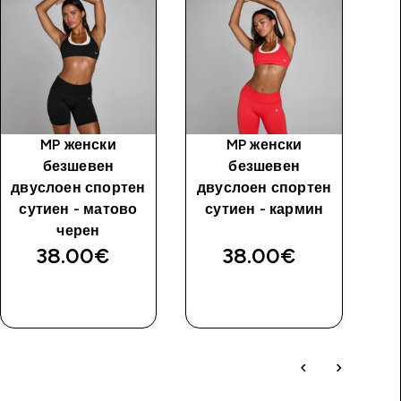
MP женски
MP женски
MP
безшевен
безшевен
с
двуслоен спортен
двуслоен спортен
сутиен - матово
сутиен - кармин
черен
38.00€‎
38.00€‎
ДОБАВИ
ДОБАВИ