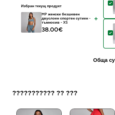
S
Избран текущ продукт
MP женски безшевен
двуслоен спортен сутиен -
тъмносив - XS
38.00€‎
S
Обща су
??????????? ?? ???