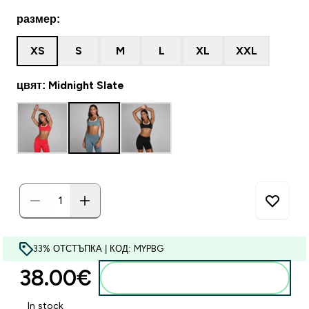
размер:
XS
S
M
L
XL
XXL
цвят: Midnight Slate
33% ОТСТЪПКА | КОД: MYPBG
38.00€‎
Добавете към кошницата
In stock