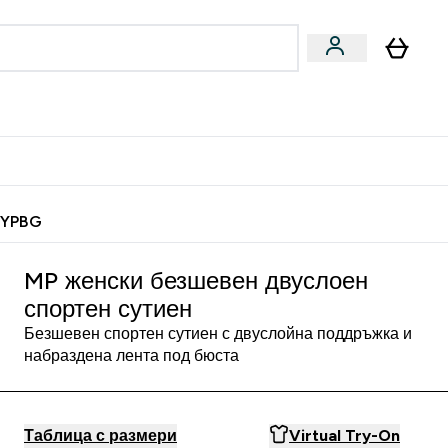
Веган
Аксесоари
u
ter Барчета и снаксове submenu
Enter Веган submenu
Enter Аксесоари submenu
⌄
⌄
 спечели 10 евро
MYPBG
MP женски безшевен двуслоен
спортен сутиен
Безшевен спортен сутиен с двуслойна поддръжка и
набраздена лента под бюста
Таблица с размери
Virtual Try-On