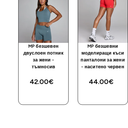
MP безшевен
MP безшевни
н
двуслоен потник
моделиращи къси
h -
за жени -
панталони за жени
тъмносив
- наситено червен
42.00€‎
44.00€‎
ДОБАВИ
ДОБАВИ