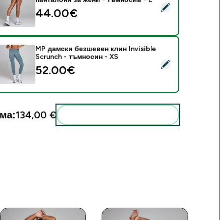
elect this product - MP безшевни моделиращи къси пантало
44.00€‎
MP дамски безшевен клин Invisible
Scrunch - тъмносин - XS
elect this product - MP дамски безшевен клин Invisible Scru
52.00€‎
ма:
134,00 €‎
Add these to your routine