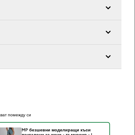
ават помежду си
MP безшевни моделиращи къси
панталони за жени - тъмносив - L