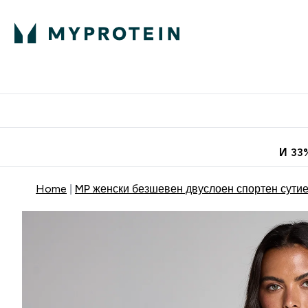
Протеини
Хранит
Enter Про
⌄
Безплатна до
И 33
Home
MP женски безшевен двуслоен спортен сутие