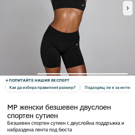
MP женски безшевен двуслоен
спортен сутиен
Безшевен спортен сутиен с двуслойна поддръжка и
набраздена лента под бюста