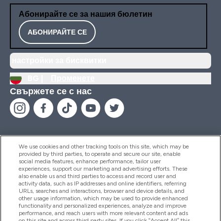
Абонирайте се за нашия бюлетин
АБОНИРАЙТЕ СЕ
настройки за бисквитки
BG |
Променете
Свържете се с нас
We use cookies and other tracking tools on this site, which may be
provided by third parties, to operate and secure our site, enable
Помощ И Информация
social media features, enhance performance, tailor user
experiences, support our marketing and advertising efforts. These
also enable us and third parties to access and record user and
activity data, such as IP addresses and online identifiers, referring
Продукти
URLs, searches and interactions, browser and device details, and
other usage information, which may be used to provide enhanced
functionality and personalized experiences, analyze and improve
performance, and reach users with more relevant content and ads
on this site and across third party sites. If you click “Accept All” this