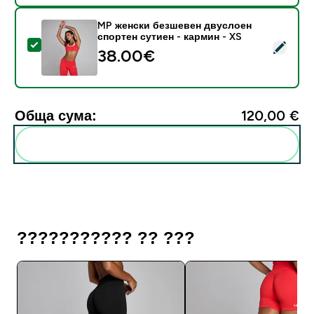
MP женски безшевен двуслоен
спортен сутиен - кармин - XS
Select this product - MP женски безшевен двуслоен 
38.00€‎
Обща сума:
120,00 €‎
Add these to your routine
??????????? ?? ???