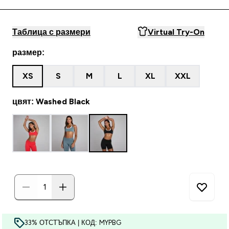
Таблица с размери
Virtual Try-On
размер:
XS
S
M
L
XL
XXL
цвят: Washed Black
33% ОТСТЪПКА | КОД: MYPBG