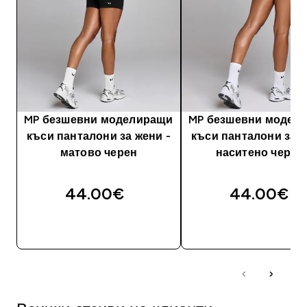
MP безшевни моделиращи
MP безшевни модел
къси панталони за жени -
къси панталони за ж
матово черен
наситено черве
44.00€‎
44.00€‎
ДОБАВИ
ДОБАВИ