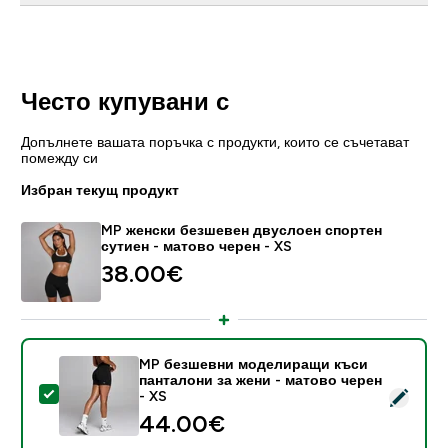
Често купувани с
Допълнете вашата поръчка с продукти, които се съчетават
помежду си
Избран текущ продукт
MP женски безшевен двуслоен спортен
сутиен - матово черен - XS
38.00€‎
MP безшевни моделиращи къси
панталони за жени - матово черен
Select this product - MP безшевни моделиращи къси
- XS
44.00€‎