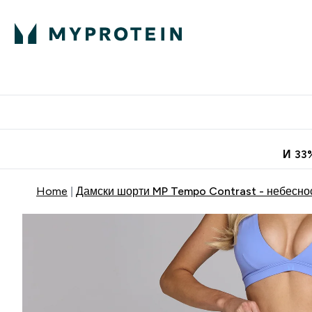
Протеини
Хранит
Enter Про
⌄
Безплатна до
И 33
Home
Дамски шорти MP Tempo Contrast - небесно