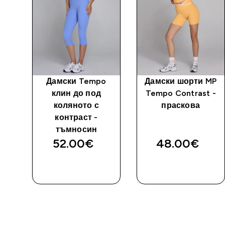
po
Дамски Tempo
Дамски шорти MP
ка
клин до под
Tempo Contrast -
а
коляното с
праскова
контраст -
тъмносин
52.00€‎
48.00€‎
ДОБАВИ
ДОБАВИ