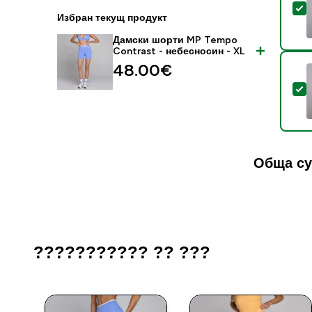
S
Избран текущ продукт
Дамски шорти MP Tempo
Contrast - небесносин - XL
48.00€‎
S
Обща су
??????????? ?? ???