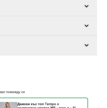
ават помежду си
Дамски къс топ Tempo с
контрастна увивка MP - синьо - XL