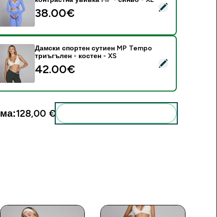
elect this product - Дамски къс топ Tempo с контрастна уви
38.00€‎
Дамски спортен сутиен MP Tempo
триъгълен - костен - XS
elect this product - Дамски спортен сутиен MP Tempo триъг
42.00€‎
ма:
128,00 €‎
Add these to your routine