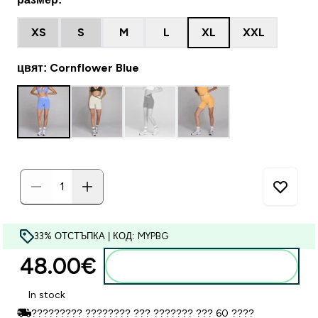
XS
S
M
L
XL
XXL
цвят: Cornflower Blue
33% ОТСТЪПКА | КОД: MYPBG
48.00€‎
Добавете към кошницата
In stock
????????? ???????? ??? ??????? ??? 60 ????