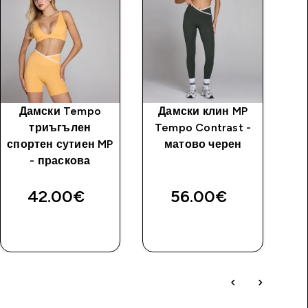
Дамски Tempo
Дамски клин MP
Д
триъгълен
Tempo Contrast -
с
спортен сутиен MP
матово черен
- праскова
42.00€‎
56.00€‎
ДОБАВИ
ДОБАВИ