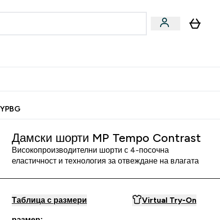
Веган
Аксесоари
u
ter Барчета и снаксове submenu
Enter Веган submenu
Enter Аксесоари submenu
⌄
⌄
 спечели 10 евро
MYPBG
Дамски шорти MP Tempo Contrast
Високопроизводителни шорти с 4-посочна
еластичност и технология за отвеждане на влагата
Таблица с размери
Virtual Try-On
размер: