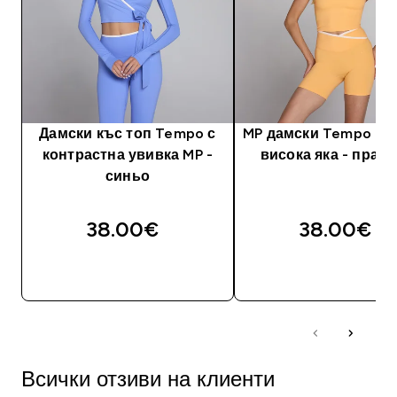
Дамски къс топ Tempo с
MP дамски Tempo по
контрастна увивка MP -
висока яка - прас
синьо
38.00€‎
38.00€‎
ДОБАВИ
ДОБАВИ
Всички отзиви на клиенти