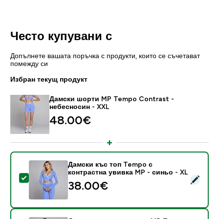
Често купувани с
Допълнете вашата поръчка с продукти, които се съчетават
помежду си
Избран текущ продукт
Дамски шорти MP Tempo Contrast -
небесносин - XXL
48.00€‎
Дамски къс топ Tempo с
контрастна увивка MP - синьо - XL
Select this product - Дамски къс топ Tempo с контра
38.00€‎