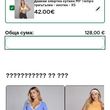
Дамски спортен сутиен MP Tempo
триъгълен - костен - XS
Select this product - Дамски спортен сутиен MP Tem
42.00€‎
Обща сума:
128,00 €‎
Add these to your routine
??????????? ?? ???