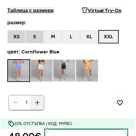
Таблица с размери
Virtual Try-On
размер:
XS
S
M
L
XL
XXL
цвят: Cornflower Blue
33% ОТСТЪПКА | КОД: MYPBG