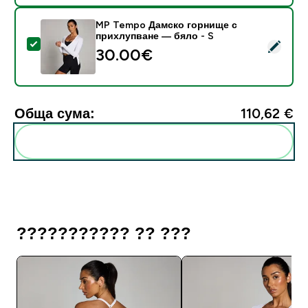
MP Tempo Дамско горнище с
прихлупване — бяло - S
Select this product - MP Tempo Дамско горнище с п
30.00€‎
Обща сума:
110,62 €‎
Add these to your routine
??????????? ?? ???