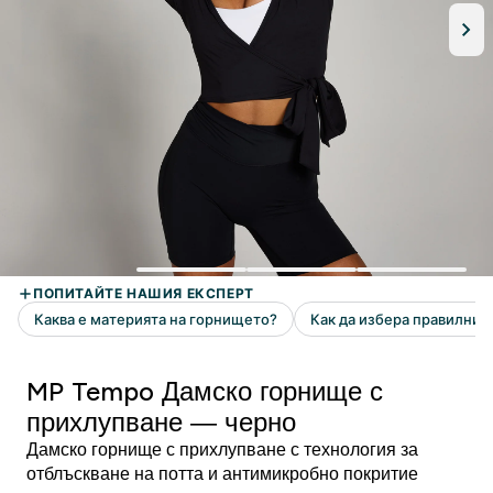
MP Tempo Дамско горнище с
прихлупване — черно
Дамско горнище с прихлупване с технология за
отблъскване на потта и антимикробно покритие