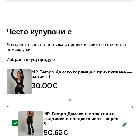
Често купувани с
Допълнете вашата поръчка с продукти, които се съчетават
помежду си
Избран текущ продукт
MP Tempo Дамско горнище с прихлупване —
черно - L
30.00€‎
MP Tempo Дамски широк клин с
къдрички в предната част - черен -
Select this product - MP Tempo Дамски широк клин с
S
50.62€‎