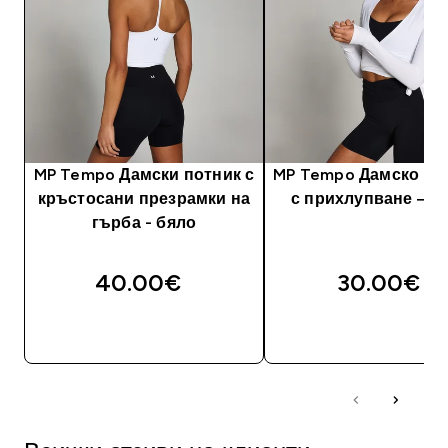
MP Tempo Дамски потник с
MP Tempo Дамско го
кръстосани презрамки на
с прихлупване — 
гърба - бяло
40.00€‎
30.00€‎
ДОБАВИ
ДОБАВИ