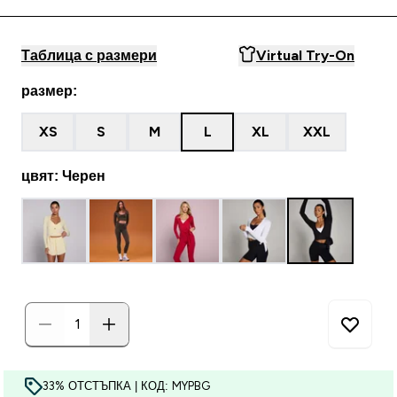
Таблица с размери
Virtual Try-On
размер:
XS
S
M
L
XL
XXL
цвят: Черен
33% ОТСТЪПКА | КОД: MYPBG