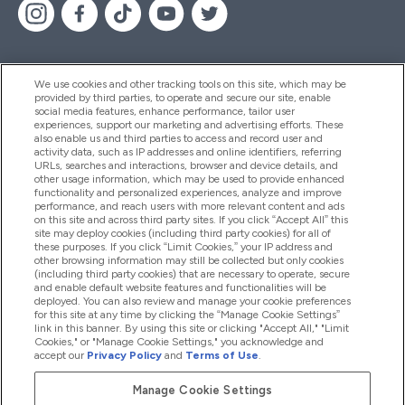
We use cookies and other tracking tools on this site, which may be
provided by third parties, to operate and secure our site, enable
Помощ И Информация
social media features, enhance performance, tailor user
experiences, support our marketing and advertising efforts. These
also enable us and third parties to access and record user and
activity data, such as IP addresses and online identifiers, referring
Продукти
URLs, searches and interactions, browser and device details, and
other usage information, which may be used to provide enhanced
functionality and personalized experiences, analyze and improve
performance, and reach users with more relevant content and ads
on this site and across third party sites. If you click “Accept All” this
Информация За Компанията
site may deploy cookies (including third party cookies) for all of
these purposes. If you click “Limit Cookies,” your IP address and
other browsing information may still be collected but only cookies
(including third party cookies) that are necessary to operate, secure
Лоялност И Награди
and enable default website features and functionalities will be
deployed. You can also review and manage your cookie preferences
for this site at any time by clicking the “Manage Cookie Settings”
link in this banner. By using this site or clicking "Accept All," "Limit
Cookies," or "Manage Cookie Settings," you acknowledge and
2026 The Hut.com Ltd
accept our
Privacy Policy
and
Terms of Use
.
Manage Cookie Settings