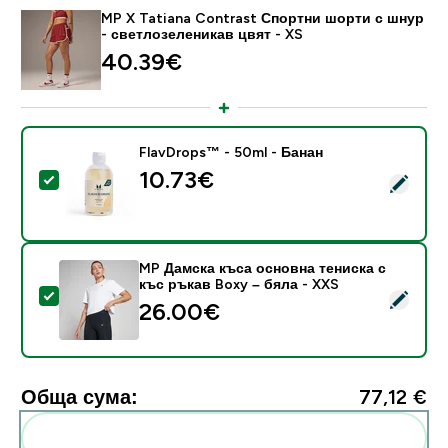
MP X Tatiana Contrast Спортни шорти с шнур
- светлозеленикав цвят - XS
40.39€‎
FlavDrops™ - 50ml - Банан
10.73€‎
Select this product - FlavDrops™ - 50ml - Банан
MP Дамска къса основна тениска с
къс ръкав Boxy – бяла - XXS
Select this product - MP Дамска къса основна тенис
26.00€‎
Обща сума:
77,12 €‎
Add these to your routine