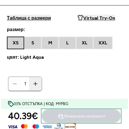
Таблица с размери
Virtual Try-On
размер:
XS
S
M
L
XL
XXL
цвят: Light Aqua
33% ОТСТЪПКА | КОД: MYPBG
40.39€‎
Изчерпана наличност