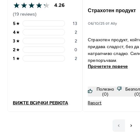
4.26
4.26 out of 5 stars
Страхотен продукт
(19 reviews)
5
★
13
06/10/25 от Ally
5 stars rating 13 reviews
4
★
2
4 stars rating 2 reviews
Страхотен продукт, койт
3
★
2
3 stars rating 2 reviews
придава сладост, без да
2
★
0
2 stars rating 0 reviews
натрапчиво сладко. Сил
1
★
2
препоръчвам.
1 stars rating 2 reviews
Прочетете повече
Полезно
Безпол
(0)
(0
ВИЖТЕ ВСИЧКИ РЕВЮТА
Report