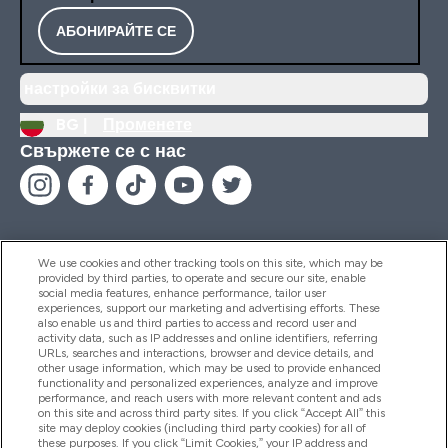
АБОНИРАЙТЕ СЕ
настройки за бисквитки
BG |
Променете
Свържете се с нас
We use cookies and other tracking tools on this site, which may be
provided by third parties, to operate and secure our site, enable
Помощ И Информация
social media features, enhance performance, tailor user
experiences, support our marketing and advertising efforts. These
also enable us and third parties to access and record user and
activity data, such as IP addresses and online identifiers, referring
Продукти
URLs, searches and interactions, browser and device details, and
other usage information, which may be used to provide enhanced
functionality and personalized experiences, analyze and improve
performance, and reach users with more relevant content and ads
on this site and across third party sites. If you click “Accept All” this
Информация За Компанията
site may deploy cookies (including third party cookies) for all of
these purposes. If you click “Limit Cookies,” your IP address and