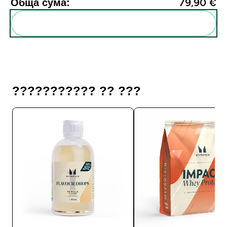
Обща сума:
79,90 €‎
Add these to your routine
??????????? ?? ???