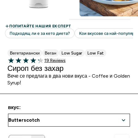
Вегетариански
Веган
Low Sugar
Low Fat
19 Ревюта
19 Reviews
4.26 out of 5 stars
Сироп без захар
Вече се предлага в два нови вкуса - Coffee и Golden
Syrup!
вкус: