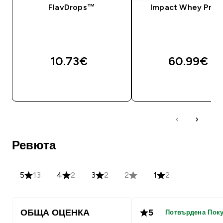
FlavDrops™
Impact Whey Prot
10.73€‎
60.99€‎
ДОБАВИ
ДОБАВИ
Ревюта
5
13
4
2
3
2
2
1
2
ОБЩА ОЦЕНКА
5
Потвърдена Пок