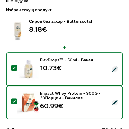
помежду си
Избран текущ продукт
Сироп без захар - Butterscotch
8.18€‎
FlavDrops™ - 50ml - Банан
10.73€‎
Select this product - FlavDrops™ - 50ml - Банан
Impact Whey Protein - 900G -
30Порции - Ванилия
Select this product - Impact Whey Protein - 900G -
60.99€‎