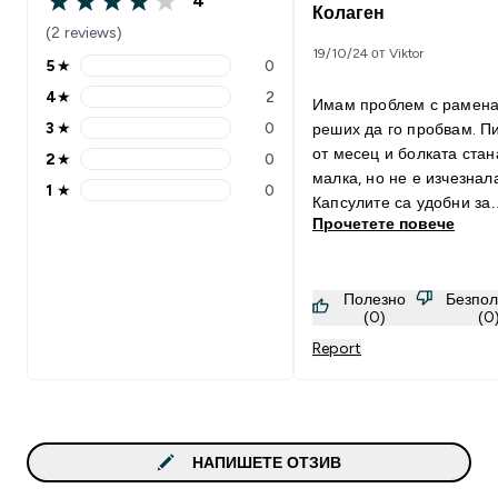
4
4 out of 5 stars
Колаген
(2 reviews)
19/10/24 от Viktor
5
★
0
5 stars rating 0 reviews
4
★
2
Имам проблем с рамена
4 stars rating 2 reviews
3
★
0
реших да го пробвам. Пи
3 stars rating 0 reviews
от месец и болката стан
2
★
0
2 stars rating 0 reviews
малка, но не е изчезнал
1
★
0
1 stars rating 0 reviews
Капсулите са удобни за
Прочетете повече
приемане. В подходяща
комбинация с: Със всеки друг
продукт
Полезно
Безпол
(0)
(0
Report
НАПИШЕТЕ ОТЗИВ