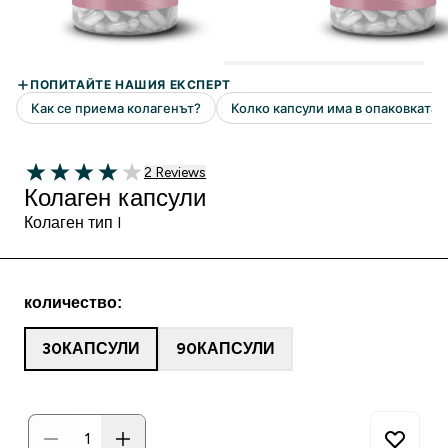
2 Ревюта
2 Reviews
4 out of 5 stars
Колаген капсули
Колаген тип I
количество:
30КАПСУЛИ
90КАПСУЛИ