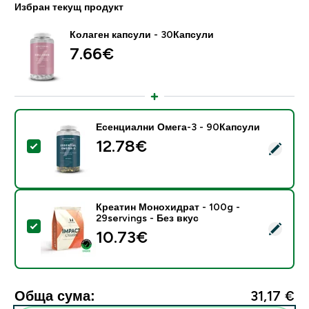
Избран текущ продукт
Колаген капсули - 30Капсули
7.66€‎
Есенциални Омега-3 - 90Капсули
12.78€‎
Select this product - Есенциални Омега-3 - 90Капс
Креатин Монохидрат - 100g -
29servings - Без вкус
Select this product - Креатин Монохидрат - 100g - 29
10.73€‎
Обща сума:
31,17 €‎