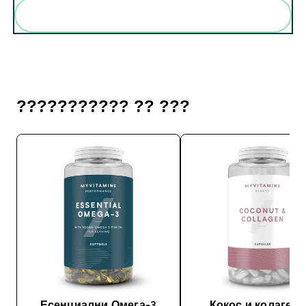
Add these to your routine
??????????? ?? ???
Есенциални Омега-3
Кокос и колаген 