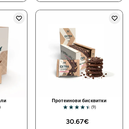
фли
Протеинови бисквитки
)
(9)
ars
4.44 out of 5 stars
30.67€‎