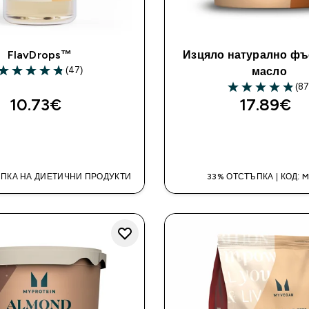
FlavDrops™
Изцяло натурално ф
(47)
масло
4.83 out of 5 stars
(87
4.89 out of 5 st
10.73€‎
17.89€‎
ДОБАВИ
ДОБАВИ
ПКА НА ДИЕТИЧНИ ПРОДУКТИ
33% ОТСТЪПКА | КОД: 