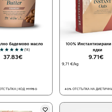
ално бадемово масло
100% Инстантизирани
(14)
ядки
5 out of 5 stars
37.83€‎
9.71€‎
9,71 €‎/kg
ДОБАВИ
ДОБАВИ
ОТСТЪПКА | КОД: MYPBG
40% ОТСТЪПКА НА ДИЕТИЧН