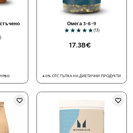
ъстъчено
Омега 3-6-9
(13)
4.85 out of 5 stars
)
ars
17.38€‎
ДОБАВИ
MYPBG
40% ОТСТЪПКА НА ДИЕТИЧНИ ПРОДУКТИ