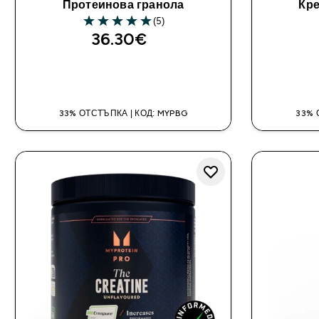
Протеинова гранола
Кр
(5)
5 out of 5 stars
36.30€‎
ДОБАВИ
33% ОТСТЪПКА | КОД: MYPBG
33% 