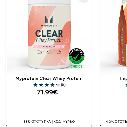
Myprotein Clear Whey Protein
Im
(5)
4.2 out of 5 stars
4
71.99€‎
ДОБАВИ
33% ОТСТЪПКА | КОД: MYPBG
40% ОТСТЪ