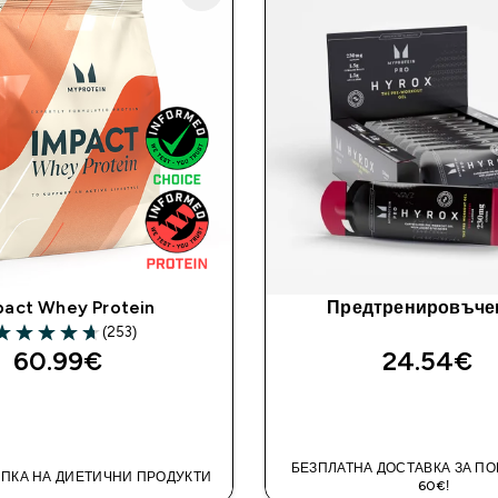
pact Whey Protein
Предтренировъчен
(253)
.67 out of 5 stars
60.99€‎
24.54€‎
ДОБАВИ
ДОБАВИ
БЕЗПЛАТНА ДОСТАВКА ЗА П
ПКА НА ДИЕТИЧНИ ПРОДУКТИ
60€!