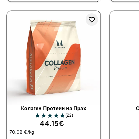
Колаген Протеин на Прах
С
(22)
4.91 out of 5 stars
44.15€‎
70,08 €‎/kg