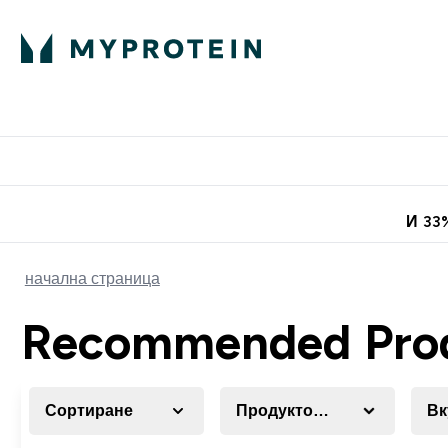
Протеини
Хранит
Enter Про
⌄
Безплатна до
И 33
начална страница
Recommended Pro
Сортиране
Продуктова категория
Вк