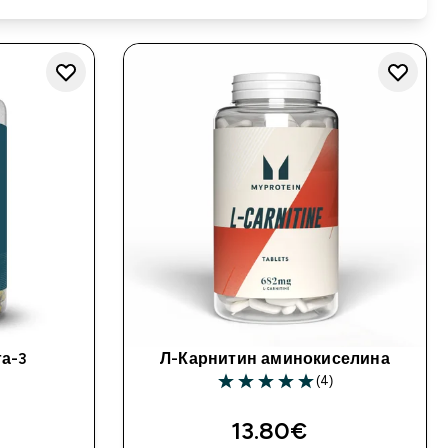
а-3
Л-Карнитин аминокиселина
)
(4)
rs
5 out of 5 stars
13.80€‎