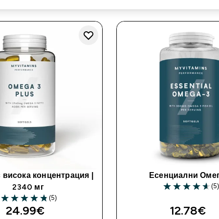
с висока концентрация |
Есенциални Омег
(5
2340 мг
4.6 out of 5 sta
(5)
4.8 out of 5 stars
24.99€‎
12.78€‎