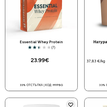
Essential Whey Protein
Натур
(7)
2.43 out of 5 stars
23.99€‎
37,83 €‎/kg
ДОБАВИ
33% ОТСТЪПКА | КОД: MYPBG
33% 