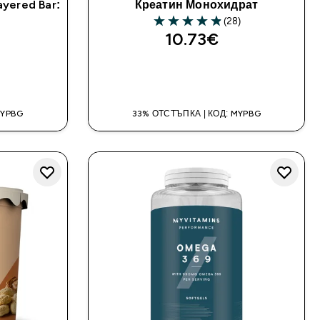
yered Bar:
Креатин Монохидрат
(28)
4.89 out of 5 stars
10.73€‎
ДОБАВИ
MYPBG
33% ОТСТЪПКА | КОД: MYPBG