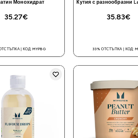
еатин Монохидрат
Кутия с разнообразни La
35.27€‎
35.83€‎
ДОБАВИ
ДОБАВИ
ОТСТЪПКА | КОД: MYPBG
33% ОТСТЪПКА | КОД: 