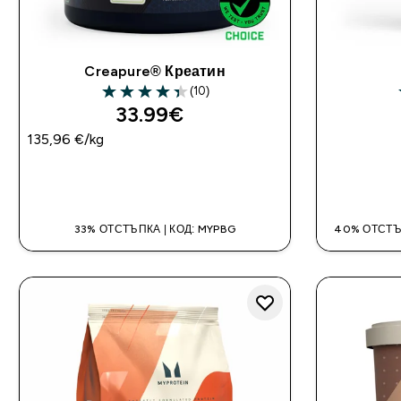
Creapure® Креатин
(10)
4.4 out of 5 stars
33.99€‎
135,96 €‎/kg
ДОБАВИ
33% ОТСТЪПКА | КОД: MYPBG
40% ОТСТЪ