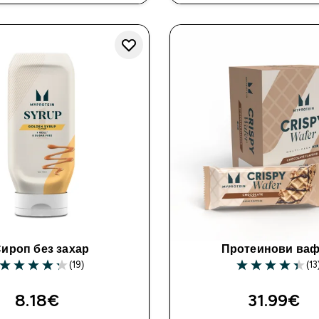
ироп без захар
Протеинови ва
(19)
(13
4.26 out of 5 stars
4.38 out of 5 st
8.18€‎
31.99€‎