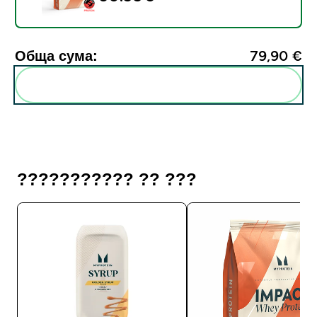
Обща сума:
79,90 €‎
Add these to your routine
??????????? ?? ???