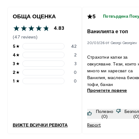
ОБЩА ОЦЕНКА
5
Потвърдена Пок
4.83
4.83 out of 5 stars
Ванилията е топ
(47 reviews)
20/03/26 от Georgi Georgiev
5
★
42
5 stars rating 42 reviews
4
★
2
Страхотни капки за
4 stars rating 2 reviews
3
★
3
овкусяване. Тези, които 
3 stars rating 3 reviews
много ми харесват са
2
★
0
2 stars rating 0 reviews
Ванилия, маслена бискв
1
★
0
1 stars rating 0 reviews
тофи, банан
Прочетете повече
Полезно
Безпол
(0)
(0
ВИЖТЕ ВСИЧКИ РЕВЮТА
Report