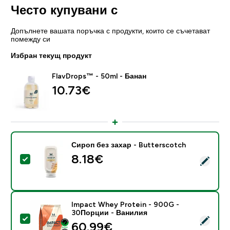
Често купувани с
Допълнете вашата поръчка с продукти, които се съчетават
помежду си
Избран текущ продукт
FlavDrops™ - 50ml - Банан
10.73€‎
Сироп без захар - Butterscotch
8.18€‎
Select this product - Сироп без захар - Butterscotc
Impact Whey Protein - 900G -
30Порции - Ванилия
Select this product - Impact Whey Protein - 900G -
60.99€‎