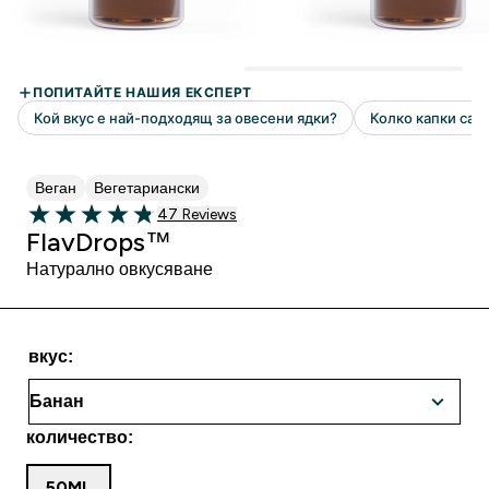
Веган
Вегетариански
47 Ревюта
47 Reviews
4.83 out of 5 stars
FlavDrops™
Натурално овкусяване
вкус:
количество:
50ML