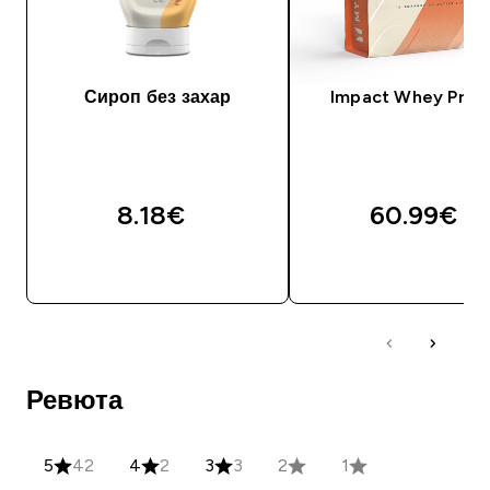
Сироп без захар
Impact Whey Prot
8.18€‎
60.99€‎
ДОБАВИ
ДОБАВИ
Ревюта
5
42
4
2
3
3
2
1