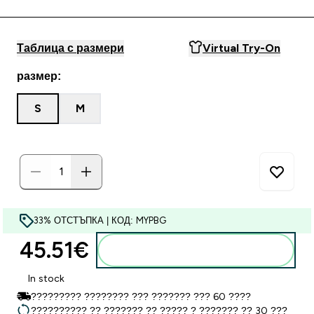
Таблица с размери
Virtual Try-On
размер:
S
M
33% ОТСТЪПКА | КОД: MYPBG
45.51€‎
Добавете към кошницата
In stock
????????? ???????? ??? ??????? ??? 60 ????
?????????? ?? ??????? ?? ????? ? ??????? ?? 30 ???