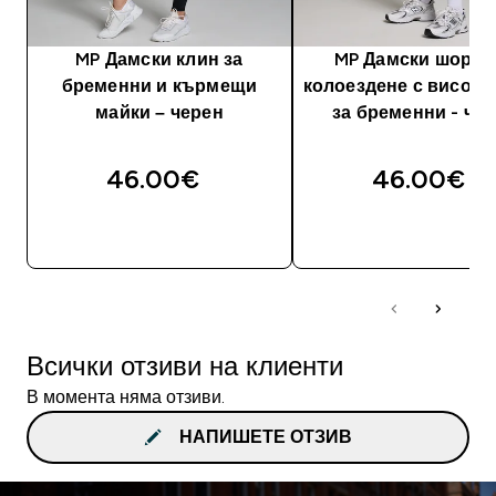
MP Дамски клин за
MP Дамски шорти
бременни и кърмещи
колоездене с висока
майки – черен
за бременни - че
46.00€‎
46.00€‎
ДОБАВИ
ДОБАВИ
Всички отзиви на клиенти
В момента няма отзиви.
НАПИШЕТЕ ОТЗИВ