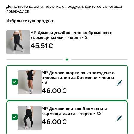
Допълнете вашата поръчка с продукти, които се съчетават
помежду си
Избран текущ продукт
MP Дамски дълбок клин за бременни и
кърмещи майки – черен - S
45.51€‎
MP Дамски шорти за колоездене с
висока талия за бременни - черно
Select this product - MP Дамски шорти за колоезден
- S
46.00€‎
MP Дамски клин за бременни и
кърмещи майки – черен - XS
Select this product - MP Дамски клин за бременни 
46.00€‎