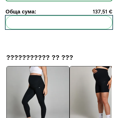
Обща сума:
137,51 €‎
Add these to your routine
??????????? ?? ???