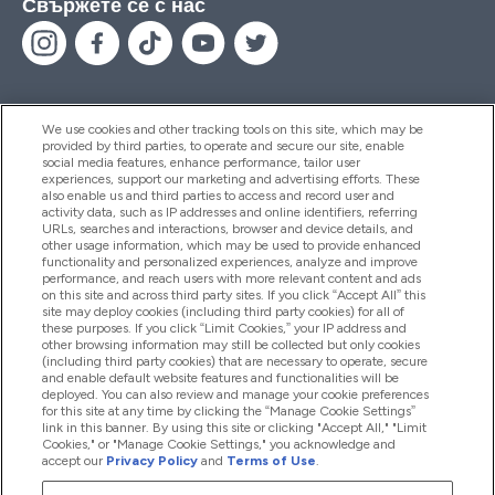
Свържете се с нас
We use cookies and other tracking tools on this site, which may be
provided by third parties, to operate and secure our site, enable
Помощ И Информация
social media features, enhance performance, tailor user
experiences, support our marketing and advertising efforts. These
also enable us and third parties to access and record user and
activity data, such as IP addresses and online identifiers, referring
Продукти
URLs, searches and interactions, browser and device details, and
other usage information, which may be used to provide enhanced
functionality and personalized experiences, analyze and improve
performance, and reach users with more relevant content and ads
on this site and across third party sites. If you click “Accept All” this
Информация За Компанията
site may deploy cookies (including third party cookies) for all of
these purposes. If you click “Limit Cookies,” your IP address and
other browsing information may still be collected but only cookies
(including third party cookies) that are necessary to operate, secure
Лоялност И Награди
and enable default website features and functionalities will be
deployed. You can also review and manage your cookie preferences
for this site at any time by clicking the “Manage Cookie Settings”
link in this banner. By using this site or clicking "Accept All," "Limit
Cookies," or "Manage Cookie Settings," you acknowledge and
2026 The Hut.com Ltd
accept our
Privacy Policy
and
Terms of Use
.