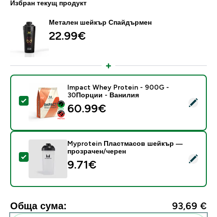
Избран текущ продукт
Метален шейкър Спайдърмен
22.99€‎
Impact Whey Protein - 900G -
30Порции - Ванилия
Select this product - Impact Whey Protein - 900G -
60.99€‎
Myprotein Пластмасов шейкър —
прозрачен/черен
Select this product - Myprotein Пластмасов шейкъ
9.71€‎
Обща сума:
93,69 €‎