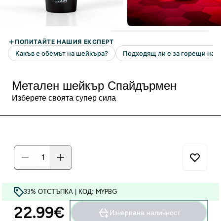
Метален шейкър Спайдърмен
Изберете своята супер сила
33% ОТСТЪПКА | КОД: MYPBG
22.99€‎
Изчерпана наличност