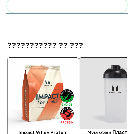
Add these to your routine
??????????? ?? ???
Impact Whey Protein
Myprotein Пластм