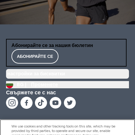
Абонирайте се за нашия бюлетин
АБОНИРАЙТЕ СЕ
настройки за бисквитки
BG |
Променете
Свържете се с нас
We use cookies and other tracking tools on this site, which may be
provided by third parties, to operate and secure our site, enable
Помощ И Информация