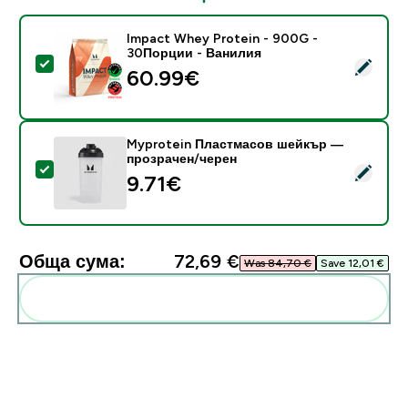
Impact Whey Protein - 900G -
30Порции - Ванилия
Select this product - Impact Whey Protein - 900G -
60.99€‎
Myprotein Пластмасов шейкър —
прозрачен/черен
Select this product - Myprotein Пластмасов шейкъ
9.71€‎
Обща сума:
72,69 €‎
Was 84,70 €‎
Save 12,01 €‎
Add these to your routine