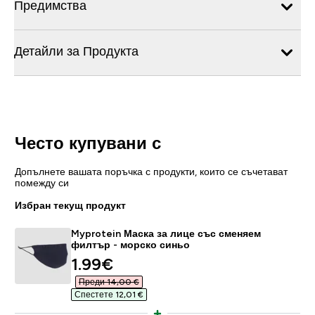
Предимства
Детайли за Продукта
Често купувани с
Допълнете вашата поръчка с продукти, които се съчетават
помежду си
Избран текущ продукт
Myprotein Маска за лице със сменяем
филтър - морско синьо
discounted price
1.99€‎
Преди 14,00 €‎
Спестете 12,01 €‎