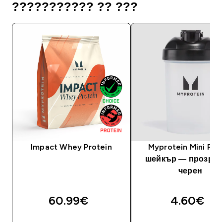
??????????? ?? ???
Impact Whey Protein
Myprotein Mini Plas
шейкър — прозрач
черен
60.99€‎
4.60€‎