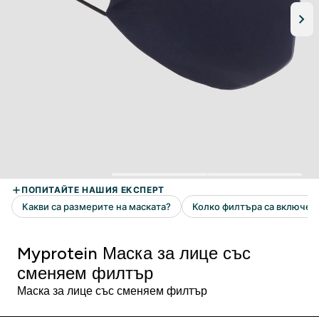
Myprotein Маска за лице със
сменяем филтър
Маска за лице със сменяем филтър