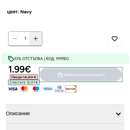
цвят: Navy
33% ОТСТЪПКА | КОД: MYPBG
discounted price
1.99€‎
Изчерпана наличност
Преди 14,00 €‎
Спестете 12,01 €‎
Описание