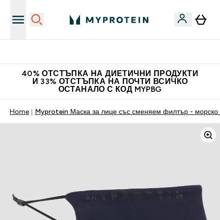
Нови колекции облеклo
40% ОТСТЪПКА НА ДИЕТИЧНИ ПРОДУКТИ
И 33% ОТСТЪПКА НА ПОЧТИ ВСИЧКО
ОСТАНАЛО С КОД MYPBG
Home
Myprotein Маска за лице със сменяем филтър - морско