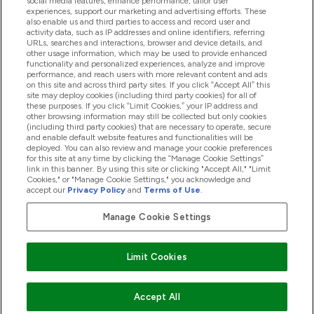
social media features, enhance performance, tailor user
experiences, support our marketing and advertising efforts. These
also enable us and third parties to access and record user and
activity data, such as IP addresses and online identifiers, referring
Продукти
URLs, searches and interactions, browser and device details, and
other usage information, which may be used to provide enhanced
functionality and personalized experiences, analyze and improve
performance, and reach users with more relevant content and ads
on this site and across third party sites. If you click “Accept All” this
Информация За Компанията
site may deploy cookies (including third party cookies) for all of
these purposes. If you click “Limit Cookies,” your IP address and
other browsing information may still be collected but only cookies
(including third party cookies) that are necessary to operate, secure
Лоялност И Награди
and enable default website features and functionalities will be
deployed. You can also review and manage your cookie preferences
for this site at any time by clicking the “Manage Cookie Settings”
link in this banner. By using this site or clicking "Accept All," "Limit
Cookies," or "Manage Cookie Settings," you acknowledge and
2026 The Hut.com Ltd
accept our
Privacy Policy
and
Terms of Use
.
Manage Cookie Settings
Платете сега
Limit Cookies
Accept All