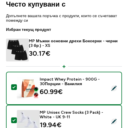
Често купувани с
Допълнете вашата поръчка с продукти, които се съчетават
помежду си
Избран текущ продукт
MP Мъжки основни дрехи Боксерки - черни
(3 бр.) - XS
30.17€‎
Impact Whey Protein - 900G -
30Порции - Ванилия
Select this product - Impact Whey Protein - 900G -
60.99€‎
MP Unisex Crew Socks (3 Pack) -
White - UK 9-11
Select this product - MP Unisex Crew Socks (3 Pack) 
19.94€‎