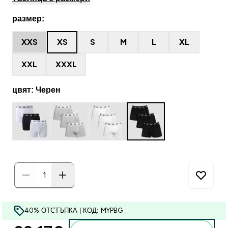
размер:
XXS
XS
S
M
L
XL
XXL
XXXL
цвят: Черен
40% ОТСТЪПКА | КОД: MYPBG