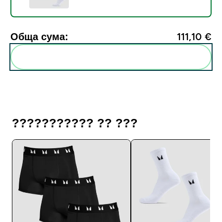
Обща сума:
111,10 €‎
Add these to your routine
??????????? ?? ???