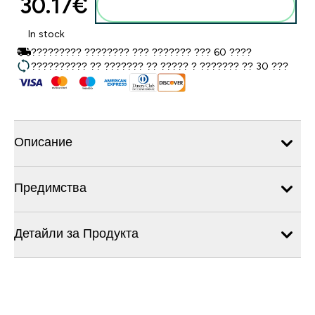
30.17€‎
Добавете към кошницата
In stock
????????? ???????? ??? ??????? ??? 60 ????
?????????? ?? ??????? ?? ????? ? ??????? ?? 30 ???
Описание
Предимства
Детайли за Продукта