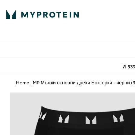
Протеини
Хранит
Enter Про
⌄
Безплатна до
И 33
Home
MP Мъжки основни дрехи Боксерки - черни (3 