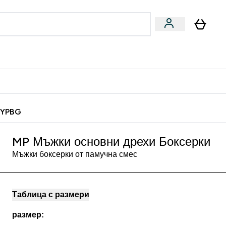
Веган
Аксесоари
u
ter Барчета и снаксове submenu
Enter Веган submenu
Enter Аксесоари submenu
⌄
⌄
 спечели 10 евро
MYPBG
MP Мъжки основни дрехи Боксерки
Мъжки боксерки от памучна смес
Таблица с размери
размер: