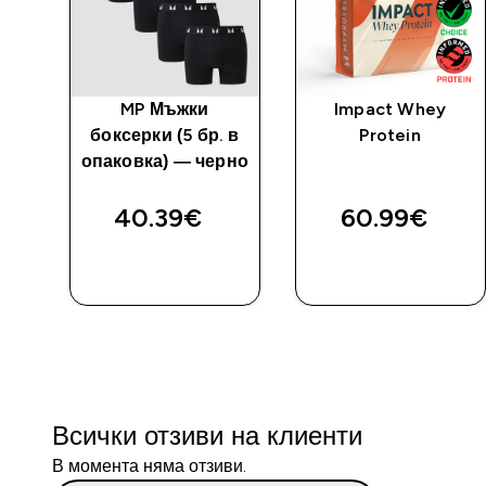
w
MP Мъжки
Impact Whey
-
боксерки (5 бр. в
Protein
опаковка) — черно
40.39€‎
60.99€‎
ДОБАВИ
ДОБАВИ
Всички отзиви на клиенти
В момента няма отзиви.