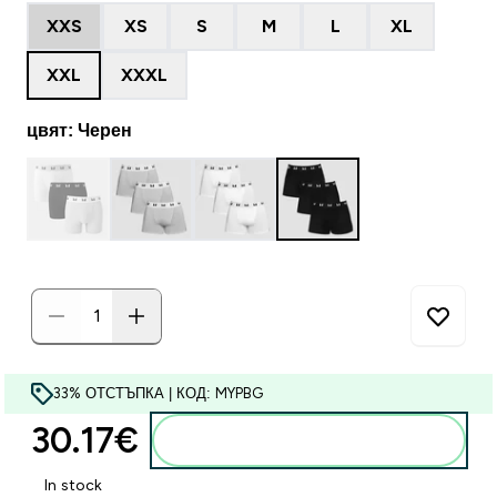
XXS
XS
S
M
L
XL
XXL
XXXL
цвят: Черен
33% ОТСТЪПКА | КОД: MYPBG
30.17€‎
Добавете към кошницата
In stock