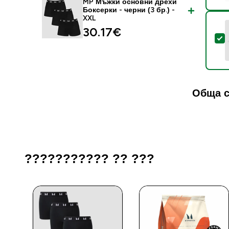
MP Мъжки основни дрехи
Боксерки - черни (3 бр.) -
XXL
30.17€‎
S
Обща с
??????????? ?? ???