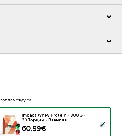
ават помежду си
Impact Whey Protein - 900G -
30Порции - Ванилия
elect this product - Impact Whey Protein - 900G - 30Порци
60.99€‎