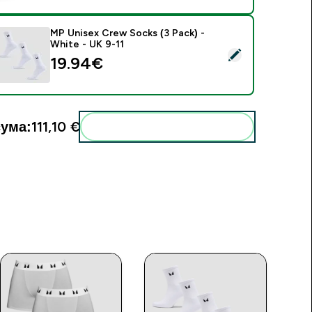
MP Unisex Crew Socks (3 Pack) -
White - UK 9-11
elect this product - MP Unisex Crew Socks (3 Pack) - White -
19.94€‎
ума:
111,10 €‎
Add these to your routine