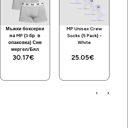
Мъжки боксерки
MP Unisex Crew
на MP (3 бр. в
Socks (5 Pack) -
опаковка) Сив
White
мергел/Бял
30.17€‎
25.05€‎
ДОБАВИ
ДОБАВИ