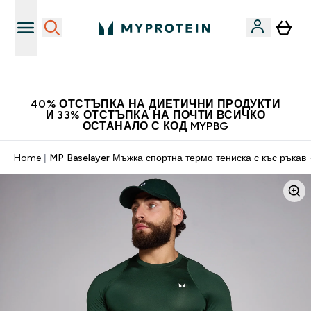
Нови колекции облеклo
40% ОТСТЪПКА НА ДИЕТИЧНИ ПРОДУКТИ
И 33% ОТСТЪПКА НА ПОЧТИ ВСИЧКО
ОСТАНАЛО С КОД MYPBG
Home
MP Baselayer Мъжка спортна термо тениска с къс ръкав 