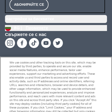
АБОНИРАЙТЕ СЕ
настройки за бисквитки
BG |
Променете
Свържете се с нас
We use cookies and other tracking tools on this site, which may be
provided by third parties, to operate and secure our site, enable
Помощ И Информация
social media features, enhance performance, tailor user
experiences, support our marketing and advertising efforts. These
also enable us and third parties to access and record user and
activity data, such as IP addresses and online identifiers, referring
Продукти
URLs, searches and interactions, browser and device details, and
other usage information, which may be used to provide enhanced
functionality and personalized experiences, analyze and improve
performance, and reach users with more relevant content and ads
on this site and across third party sites. If you click “Accept All” this
Информация За Компанията
site may deploy cookies (including third party cookies) for all of
these purposes. If you click “Limit Cookies,” your IP address and
other browsing information may still be collected but only cookies