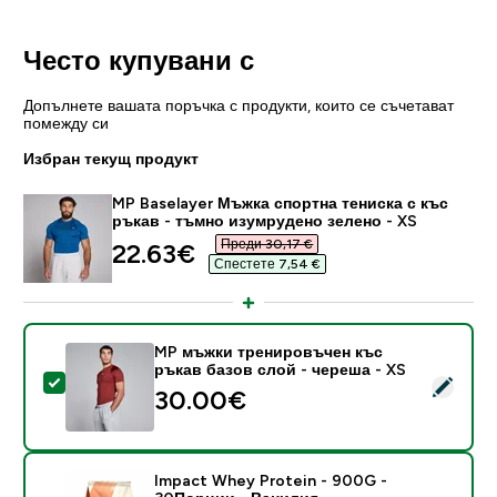
Често купувани с
Допълнете вашата поръчка с продукти, които се съчетават
помежду си
Избран текущ продукт
MP Baselayer Мъжка спортна тениска с къс
ръкав - тъмно изумрудено зелено - XS
Преди 30,17 €‎
discounted price
22.63€‎
Спестете 7,54 €‎
MP мъжки тренировъчен къс
ръкав базов слой - череша - XS
Select this product - MP мъжки тренировъчен къс ръ
30.00€‎
Impact Whey Protein - 900G -