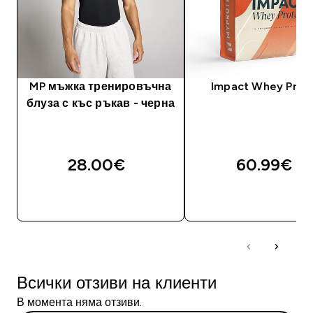
MP мъжка тренировъчна
Impact Whey Prot
блуза с къс ръкав - черна
28.00€‎
60.99€‎
ДОБАВИ
ДОБАВИ
Всички отзиви на клиенти
В момента няма отзиви.