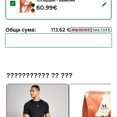
30Порции - Ванилия
Select this product - Impact Whey Protein - 900G -
60.99€‎
Обща сума:
113,62 €‎
Was 121,16 €‎
Save 7,54 €‎
Add these to your routine
??????????? ?? ???