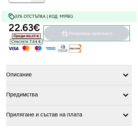
33% ОТСТЪПКА | КОД: MYPBG
discounted price
22.63€‎
Изчерпана наличност
Преди 30,17 €‎
Спестете 7,54 €‎
Описание
Предимства
Прилягане и състав на плата