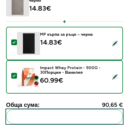
черно
14.83€‎
MP кърпа за ръце – черна
14.83€‎
Select this product - MP кърпа за ръце – черна
Impact Whey Protein - 900G -
30Порции - Ванилия
Select this product - Impact Whey Protein - 900G -
60.99€‎
Обща сума:
90,65 €‎
Add these to your routine