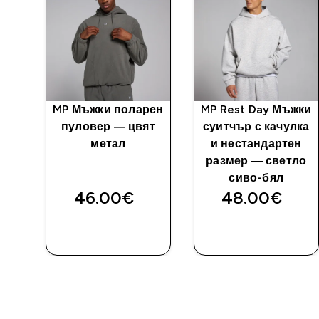
рен
MP Мъжки поларен
MP Rest Day Мъжки
 —
пуловер — цвят
суитчър с качулка
метал
и нестандартен
размер — светло
сиво-бял
46.00€‎
48.00€‎
ДОБАВИ
ДОБАВИ