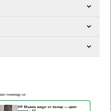
ават помежду си
MP Мъжки анцуг от полар — цвят
метал - XS