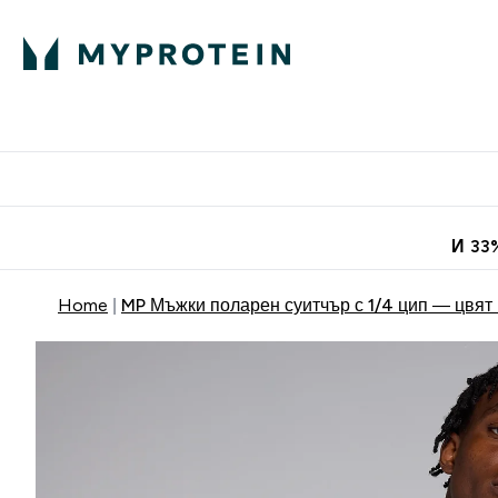
Протеини
Хранит
Enter Про
⌄
Безплатна до
И 33
Home
MP Мъжки поларен суитчър с 1/4 цип — цвят