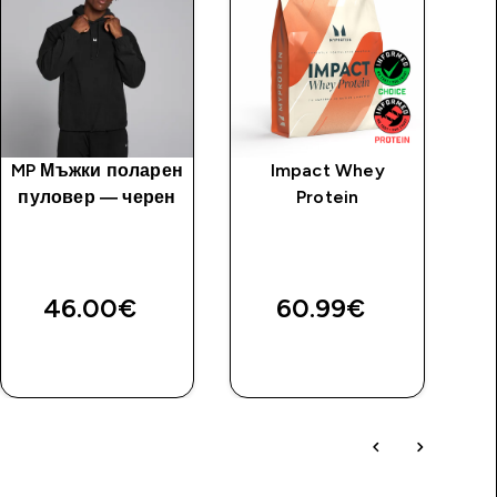
MP Мъжки поларен
Impact Whey
пуловер — черен
Protein
п
46.00€‎
60.99€‎
ДОБАВИ
ДОБАВИ