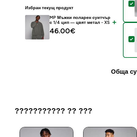
S
Избран текущ продукт
MP Мъжки поларен суитчър
с 1/4 цип — цвят метал - XS
46.00€‎
S
Обща су
??????????? ?? ???