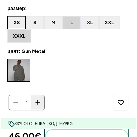
размер:
XS
S
M
L
XL
XXL
XXXL
цвят: Gun Metal
33% ОТСТЪПКА | КОД: MYPBG
46.00€‎
Добавете към кошницата