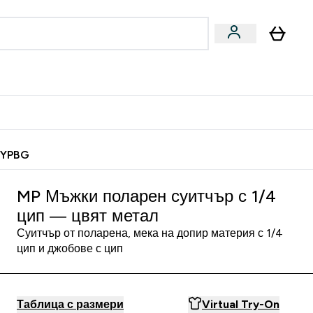
Веган
Аксесоари
u
ter Барчета и снаксове submenu
Enter Веган submenu
Enter Аксесоари submenu
⌄
⌄
 спечели 10 евро
MYPBG
MP Мъжки поларен суитчър с 1/4
цип — цвят метал
Суитчър от поларена, мека на допир материя с 1/4
цип и джобове с цип
Таблица с размери
Virtual Try-On