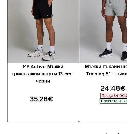
MP Active Мъжки
Мъжки тъкани шорт
трикотажни шорти 13 cm -
Training 5" - тъмно
черни
discounte
24.48€‎
Преди 34,00 €‎
35.28€‎
Спестете 9,52 €‎
ДОБАВИ
ДОБАВИ