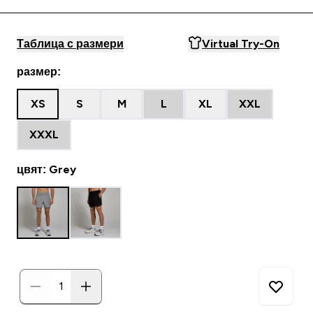
Таблица с размери
Virtual Try-On
размер:
XS
S
M
L
XL
XXL
XXXL
цвят: Grey