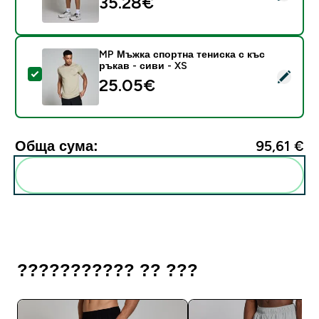
35.28€‎
MP Мъжка спортна тениска с къс
ръкав - сиви - XS
Select this product - MP Мъжка спортна тениска с къ
25.05€‎
Обща сума:
95,61 €‎
Add these to your routine
??????????? ?? ???