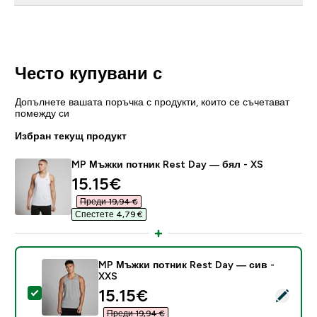
Често купувани с
Допълнете вашата поръчка с продукти, които се съчетават
помежду си
Избран текущ продукт
MP Мъжки потник Rest Day — бял - XS
discounted price
15.15€‎
Преди 19,94 €‎
Спестете 4,79 €‎
MP Мъжки потник Rest Day — сив -
XXS
discounted price
15.15€‎
Select this product - MP Мъжки потник Rest Day — с
Преди 19,94 €‎