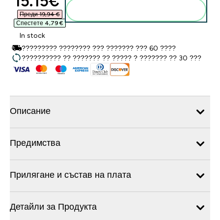
discounted price
15.15€‎
Добавете към кошницата
Преди 19,94 €‎
Спестете 4,79 €‎
In stock
????????? ???????? ??? ??????? ??? 60 ????
?????????? ?? ??????? ?? ????? ? ??????? ?? 30 ???
Описание
Предимства
Прилягане и състав на плата
Детайли за Продукта