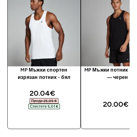
MP Мъжки спортен
MP Мъжки потник Res
изрязан потник - бял
— черен
discounted price
20.04€‎
Преди 25,05 €‎
20.00€‎
Спестете 5,01 €‎
ДОБАВИ
ДОБАВИ