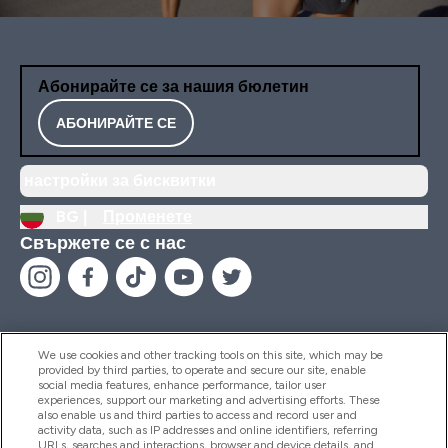
Абонирайте се за нашия бюлетин
АБОНИРАЙТЕ СЕ
настройки за бисквитки
BG |
Променете
Свържете се с нас
We use cookies and other tracking tools on this site, which may be
provided by third parties, to operate and secure our site, enable
Помощ И Информация
social media features, enhance performance, tailor user
experiences, support our marketing and advertising efforts. These
also enable us and third parties to access and record user and
activity data, such as IP addresses and online identifiers, referring
Продукти
URLs, searches and interactions, browser and device details, and