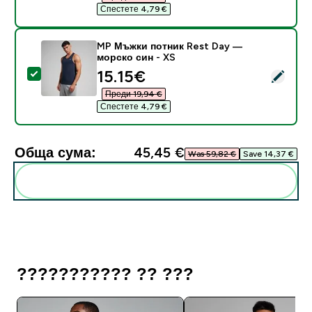
Спестете 4,79 €‎
MP Мъжки потник Rest Day —
морско син - XS
discounted price
15.15€‎
Select this product - MP Мъжки потник Rest Day — м
Преди 19,94 €‎
Спестете 4,79 €‎
Обща сума:
45,45 €‎
Was 59,82 €‎
Save 14,37 €‎
Add these to your routine
??????????? ?? ???