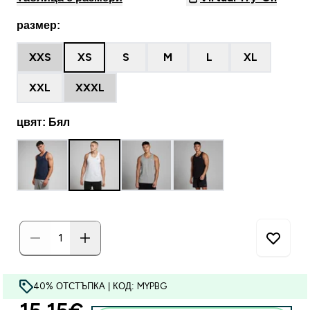
размер:
XXS
XS
S
M
L
XL
XXL
XXXL
цвят: Бял
40% ОТСТЪПКА | КОД: MYPBG