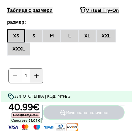
Таблица с размери
Virtual Try-On
размер:
XS
S
M
L
XL
XXL
XXXL
33% ОТСТЪПКА | КОД: MYPBG
discounted price
40.99€‎
Изчерпана наличност
Преди 62,00 €‎
Спестете 21,01 €‎